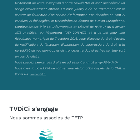
traitement de votre inscription à notre Newsletter et sont destinées à un
usage exclusivement interne. La base juridique de ce traitement est le
contrat de fourniture d’un service d’information. Vos données ne sont ni
vendues, ni échangées, ni transférées en dehors de l’Union Européenne.
Conformément à la Loi Informatique et Liberté de n°78-17 du 6 janvier
1978 modifiée, au Règlement (UE) 2016/679 et à la Loi pour une
République numérique du 7 octobre 2016, vous disposez du droit d’accès,
de rectification, de limitation, d’opposition, de suppression, du droit à la
portabilité de vos données et de transmettre des directives sur leur sort
en cas de décès.
Vous pouvez exercer ces droits en adressant un mail à
rgpd@tvdici.fr
Vous avez la possibilité de former une réclamation auprès de la CNIL à
l’adresse:
www.cnil.fr
TVDiCi s'engage
Nous sommes associés de TFTP