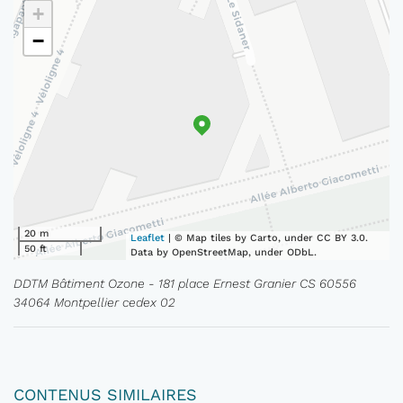
+
−
20 m
Leaflet
| © Map tiles by Carto, under CC BY 3.0.
50 ft
Data by OpenStreetMap, under ODbL.
DDTM Bâtiment Ozone - 181 place Ernest Granier CS 60556
34064 Montpellier cedex 02
CONTENUS SIMILAIRES