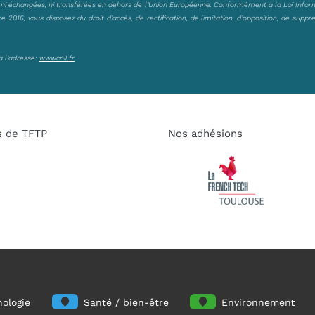
, ni échangées, ni transférées en dehors de l’Union Européenne. Conformément à la Loi Infor
2016, vous disposez du droit d’accès, de rectification, de limitation, d’opposition, de suppr
à l’adresse:
www.cnil.fr
s de TFTP
Nos adhésions
ologie
Santé / bien-être
Environnement