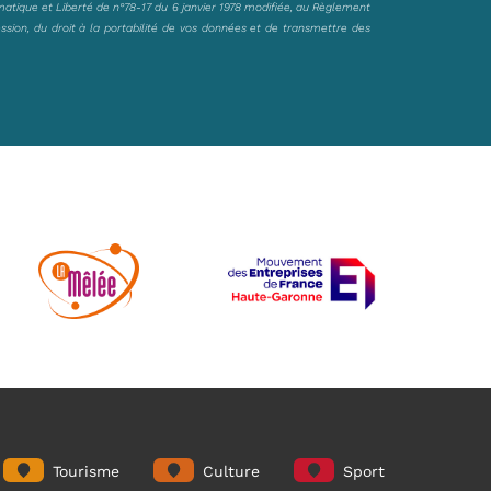
matique et Liberté de n°78-17 du 6 janvier 1978 modifiée, au Règlement
ession, du droit à la portabilité de vos données et de transmettre des
Tourisme
Culture
Sport