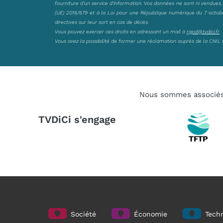
fourniture d’un service d’information. Vos données ne sont ni vendues
(UE) 2016/679 et à la Loi pour une République numérique du 7 octobre 
directives sur leur sort en cas de décès.
Vous pouvez exercer ces droits en adressant un mail à
rgpd@tvdici.fr
Vous avez la possibilité de former une réclamation auprès de la CNIL 
Nous sommes associé
TVDiCi s'engage
Société
Économie
Techn