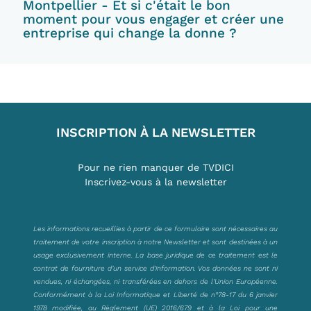
Montpellier - Et si c'était le bon
moment pour vous engager et créer une
entreprise qui change la donne ?
INSCRIPTION À LA NEWSLETTER
Pour ne rien manquer de TVDICI
Inscrivez-vous à la newsletter
Les informations recueillies à partir de ce formulaire sont nécessaires au
traitement de votre inscription à notre Newsletter et sont destinées à un
usage exclusivement interne. La base juridique de ce traitement est le
contrat de fourniture d’un service d’information. Vos données ne sont ni
vendues, ni échangées, ni transférées en dehors de l’Union Européenne.
Conformément à la Loi Informatique et Liberté de n°78-17 du 6 janvier
1978 modifiée, au Règlement (UE) 2016/679 et à la Loi pour une