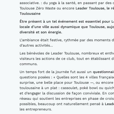
associative. : du yoga à la santé, en passant par des 
Toulouse Zéro Waste ou encore
Leader Toulouse, le r
Toulousaine
Être présent à un tel événement est essentiel pour Le
locale d’une ville aussi dynamique que Toulouse, au
diversité et son énergie.
L’ambiance était festive, rythmée par des moments d
d'autres activités...
Les bénévoles de Leader Toulouse, nombreux et enthou
visiteurs les actions de ce club, tout en établissant
communs.
Un temps fort de la journée fut aussi un
questionnai
questions posées : « Quelles sont les 4 villes françai
surprise, une belle place pour Toulouse —, ou encor
toulousaine à un plat : cassoulet, poké bowl ou qui
et d’engager la discussion de façon conviviale. En conc
réseau qui soutient les entreprises en phase de crois
possibles, beaucoup ont naturellement pensé à
Lead
les entrepreneurs.