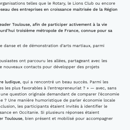
organisations telles que le Rotary, le Lions Club ou encore
éseau des entreprises en croissance maitrisée de la Région
ader Toulouse, afin de participer activement à la vie
jourd’hui troisième métropole de France, connue pour sa
e danse et de démonstration d'arts martiaux, parmi
siastes ont parcouru les allées, partageant avec les
 de nouveaux contacts pour développer des projets
re ludique
, qui a rencontré un beau succès. Parmi les
ses les plus favorables à l’entrepreneuriat ? » — avec, sans
e une question originale demandant de comparer l’économie
che ? Une manière humoristique de parler économie locale
lusion, les participants étaient invités à identifier le
sance en Occitanie. Si plusieurs réponses étaient
er Toulouse
, bien présent et mobilisé pour accompagner