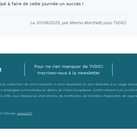
ipé à faire de cette journée un succès !
Le 20/06/2025, par Marina Marchetti pour TVDiCi
Pour ne rien manquer de TVDICI
R
Inscrivez-vous à la newsletter
es au traitement de votre inscription à notre Newsletter et sont destinées à un usage exclu
, ni échangées, ni transférées en dehors de l’Union Européenne. Conformément à la Loi Infor
2016, vous disposez du droit d’accès, de rectification, de limitation, d’opposition, de suppr
à l’adresse:
www.cnil.fr