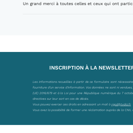
Un grand merci à toutes celles et ceux qui ont partic
INSCRIPTION À LA NEWSLETTE
Les informations recueillies à partir de ce formulaire sont nécessair
fourniture d’un service d’information. Vos données ne sont ni vendues
(UE) 2016/679 et à la Loi pour une République numérique du 7 octobre 
directives sur leur sort en cas de décès.
Vous pouvez exercer ces droits en adressant un mail à
rgpd@tvdici.fr
Vous avez la possibilité de former une réclamation auprès de la CNIL 