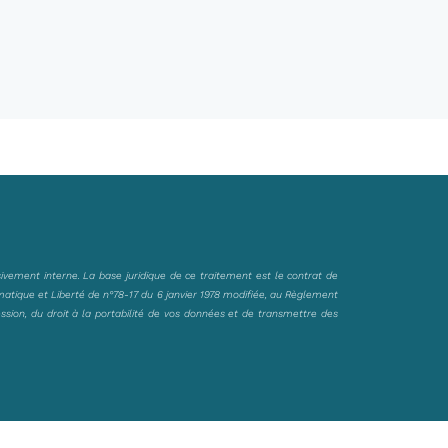
sivement interne. La base juridique de ce traitement est le contrat de
matique et Liberté de n°78-17 du 6 janvier 1978 modifiée, au Règlement
ession, du droit à la portabilité de vos données et de transmettre des