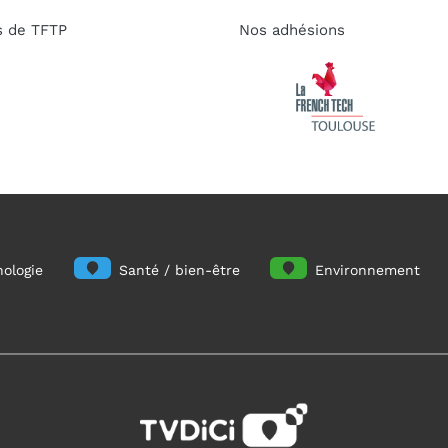
s de TFTP
Nos adhésions
ologie
Santé / bien-être
Environnement