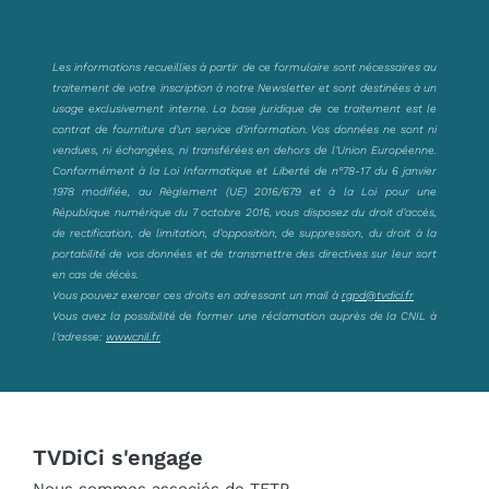
Les informations recueillies à partir de ce formulaire sont nécessaires au
traitement de votre inscription à notre Newsletter et sont destinées à un
usage exclusivement interne. La base juridique de ce traitement est le
contrat de fourniture d’un service d’information. Vos données ne sont ni
vendues, ni échangées, ni transférées en dehors de l’Union Européenne.
Conformément à la Loi Informatique et Liberté de n°78-17 du 6 janvier
1978 modifiée, au Règlement (UE) 2016/679 et à la Loi pour une
République numérique du 7 octobre 2016, vous disposez du droit d’accès,
de rectification, de limitation, d’opposition, de suppression, du droit à la
portabilité de vos données et de transmettre des directives sur leur sort
en cas de décès.
Vous pouvez exercer ces droits en adressant un mail à
rgpd@tvdici.fr
Vous avez la possibilité de former une réclamation auprès de la CNIL à
l’adresse:
www.cnil.fr
TVDiCi s'engage
Nous sommes associés de TFTP