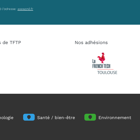
à l’adresse:
www.cnil.fr
s de TFTP
Nos adhésions
ologie
Santé / bien-être
Environnement