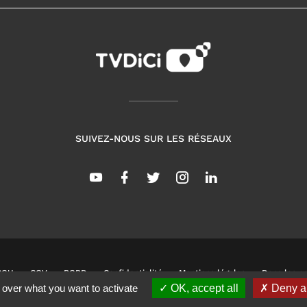
SUIVEZ-NOUS SUR LES RÉSEAUX
CGU
CGV
RGPD
Confidentialité
Mentions légales
Dans les co
 over what you want to activate
OK, accept all
Deny al