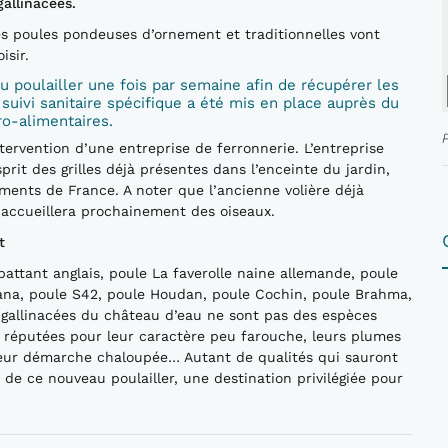
gallinacées.
es poules pondeuses d’ornement et traditionnelles vont
isir.
u poulailler une fois par semaine afin de récupérer les
suivi sanitaire spécifique a été mis en place auprès du
ro-alimentaires.
ntervention d’une entreprise de ferronnerie. L’entreprise
prit des grilles déjà présentes dans l’enceinte du jardin,
ments de France. A noter que l’ancienne volière déjà
e accueillera prochainement des oiseaux.
t
attant anglais, poule La faverolle naine allemande, poule
cana, poule S42, poule Houdan, poule Cochin, poule Brahma,
gallinacées du château d’eau ne sont pas des espèces
t réputées pour leur caractère peu farouche, leurs plumes
, leur démarche chaloupée… Autant de qualités qui sauront
 de ce nouveau poulailler, une destination privilégiée pour