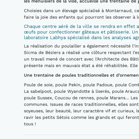
les menuisiers de la ville, accueille une trentaine de 
Choisies dans un élevage spécialisé à Montarnaud, c
faire la joie des enfants qui pourront les observer à lo
Chaque centre aéré de la ville se rendra en effet a
œufs pour confectionner gâteaux et pâtisserie. Un 
laboratoire Labhya spécialisé dans les analyses ag
La réalisation du poulailler a également nécessité l’i
Sicma de Béziers a réalisé une clôture respectant l’es
un travail mené de concert avec l’Architecte des Bâti
présente mais en mauvais état a été réhabilitée. Ell
Une trentaine de poules traditionnelles et d’ornemen
Poule de soie, poule Pekin, poule Padoue, poule Comb
La sabelpoot, poule Wyandotte à liserés, poule Arau
poule Sussex, Coucou de rennes, poule Marans… Les 
communes. Issues de races traditionnelles, elles son
soyeuses, leur beauté, leur caractère vif et curieux
ravir les petits Sétois comme les grands et qui feront
tous !