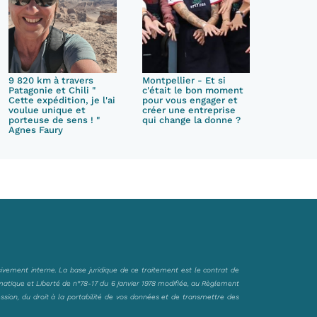
9 820 km à travers
Montpellier - Et si
Patagonie et Chili "
c'était le bon moment
Cette expédition, je l'ai
pour vous engager et
voulue unique et
créer une entreprise
porteuse de sens ! "
qui change la donne ?
Agnes Faury
sivement interne. La base juridique de ce traitement est le contrat de
matique et Liberté de n°78-17 du 6 janvier 1978 modifiée, au Règlement
ession, du droit à la portabilité de vos données et de transmettre des