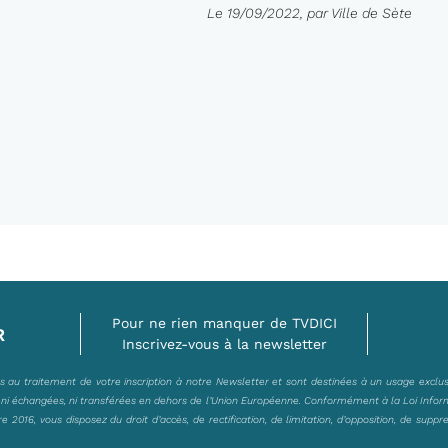
Le 19/09/2022, par Ville de Sète
Pour ne rien manquer de TVDICI
R
Inscrivez-vous à la newsletter
es au traitement de votre inscription à notre Newsletter et sont destinées à un usage exclu
, ni échangées, ni transférées en dehors de l’Union Européenne. Conformément à la Loi Infor
2016, vous disposez du droit d’accès, de rectification, de limitation, d’opposition, de suppr