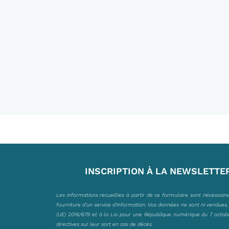
INSCRIPTION À LA NEWSLETTE
Les informations recueillies à partir de ce formulaire sont nécessair
fourniture d’un service d’information. Vos données ne sont ni vendues
(UE) 2016/679 et à la Loi pour une République numérique du 7 octobre 
directives sur leur sort en cas de décès.