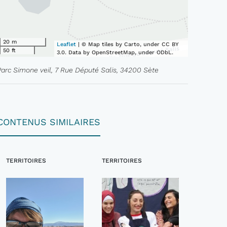
20 m
Leaflet
| © Map tiles by Carto, under CC BY
50 ft
3.0. Data by OpenStreetMap, under ODbL.
Parc Simone veil, 7 Rue Député Salis, 34200 Sète
CONTENUS SIMILAIRES
TERRITOIRES
TERRITOIRES