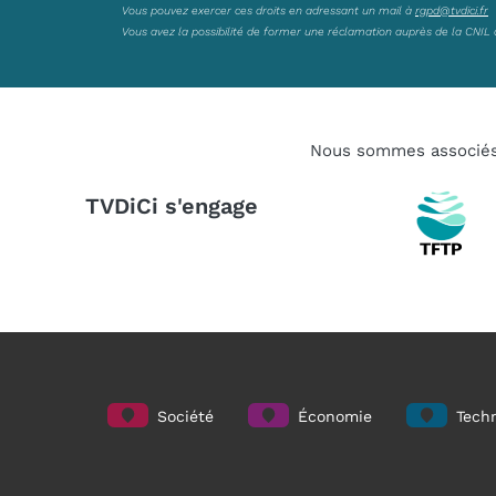
Vous pouvez exercer ces droits en adressant un mail à
rgpd@tvdici.fr
Vous avez la possibilité de former une réclamation auprès de la CNIL 
Nous sommes associé
TVDiCi s'engage
Société
Économie
Techn