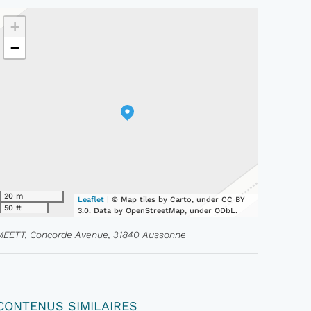
+
−
20 m
Leaflet
| © Map tiles by Carto, under CC BY
50 ft
3.0. Data by OpenStreetMap, under ODbL.
MEETT, Concorde Avenue, 31840 Aussonne
CONTENUS SIMILAIRES