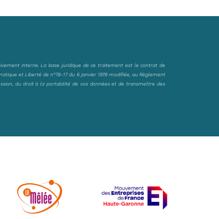
sivement interne. La base juridique de ce traitement est le contrat de
matique et Liberté de n°78-17 du 6 janvier 1978 modifiée, au Règlement
ession, du droit à la portabilité de vos données et de transmettre des