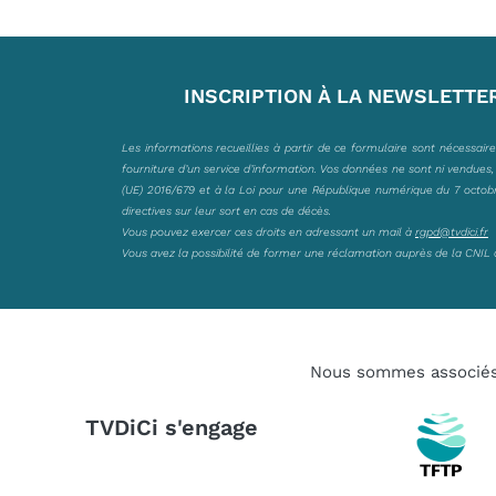
INSCRIPTION À LA NEWSLETTE
Les informations recueillies à partir de ce formulaire sont nécessair
fourniture d’un service d’information. Vos données ne sont ni vendues
(UE) 2016/679 et à la Loi pour une République numérique du 7 octobre 
directives sur leur sort en cas de décès.
Vous pouvez exercer ces droits en adressant un mail à
rgpd@tvdici.fr
Vous avez la possibilité de former une réclamation auprès de la CNIL 
Nous sommes associé
TVDiCi s'engage