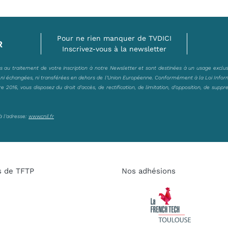
Pour ne rien manquer de TVDICI
R
Inscrivez-vous à la newsletter
es au traitement de votre inscription à notre Newsletter et sont destinées à un usage exclu
, ni échangées, ni transférées en dehors de l’Union Européenne. Conformément à la Loi Infor
2016, vous disposez du droit d’accès, de rectification, de limitation, d’opposition, de suppr
à l’adresse:
www.cnil.fr
s de TFTP
Nos adhésions