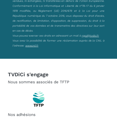
vendues, ni échangées, ni transférées en dehors de l’Union Européenne.
Conformément à la Loi Informatique et Liberté de n°78-17 du 6 janvier
1978 modifiée, au Règlement (UE) 2016/679 et à la Loi pour une
République numérique du 7 octobre 2016, vous disposez du droit d’accès,
de rectification, de limitation, d’opposition, de suppression, du droit à la
portabilité de vos données et de transmettre des directives sur leur sort
en cas de décès.
Vous pouvez exercer ces droits en adressant un mail à
rgpd@tvdici.fr
Vous avez la possibilité de former une réclamation auprès de la CNIL à
l’adresse:
www.cnil.fr
TVDiCi s'engage
Nous sommes associés de TFTP
Nos adhésions