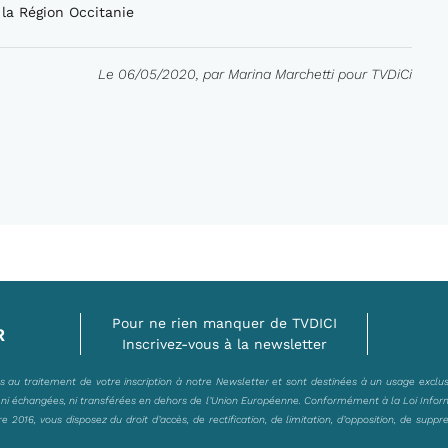
la Région Occitanie
Le 06/05/2020, par Marina Marchetti pour TVDiCi
Pour ne rien manquer de TVDICI
R
Inscrivez-vous à la newsletter
es au traitement de votre inscription à notre Newsletter et sont destinées à un usage exclu
, ni échangées, ni transférées en dehors de l’Union Européenne. Conformément à la Loi Infor
2016, vous disposez du droit d’accès, de rectification, de limitation, d’opposition, de suppr