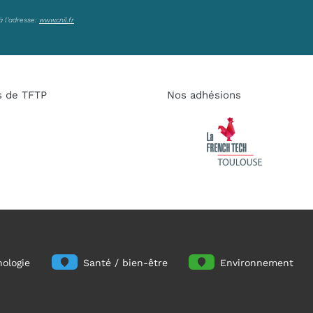
à l’adresse:
www.cnil.fr
s de TFTP
Nos adhésions
ologie
Santé / bien-être
Environnement