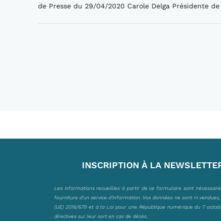
de Presse du 29/04/2020 Carole Delga Présidente de 
INSCRIPTION À LA NEWSLETTE
Les informations recueillies à partir de ce formulaire sont nécessair
fourniture d’un service d’information. Vos données ne sont ni vendues
(UE) 2016/679 et à la Loi pour une République numérique du 7 octobre 
directives sur leur sort en cas de décès.