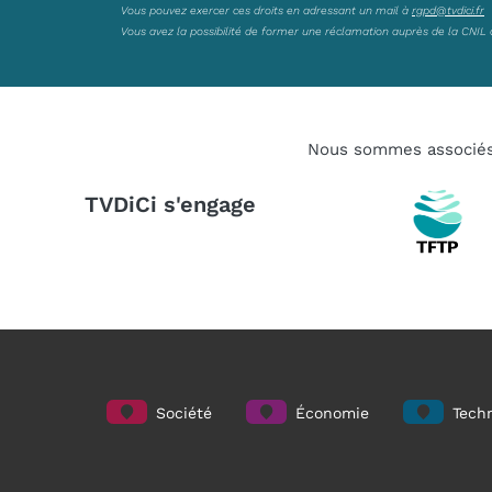
Vous pouvez exercer ces droits en adressant un mail à
rgpd@tvdici.fr
Vous avez la possibilité de former une réclamation auprès de la CNIL 
Nous sommes associé
TVDiCi s'engage
Société
Économie
Techn