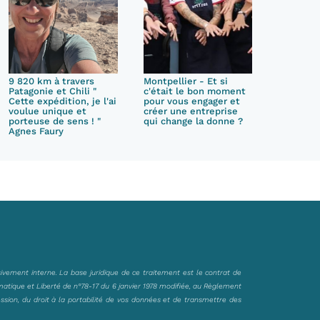
9 820 km à travers
Montpellier - Et si
Patagonie et Chili "
c'était le bon moment
Cette expédition, je l'ai
pour vous engager et
voulue unique et
créer une entreprise
porteuse de sens ! "
qui change la donne ?
Agnes Faury
sivement interne. La base juridique de ce traitement est le contrat de
matique et Liberté de n°78-17 du 6 janvier 1978 modifiée, au Règlement
ession, du droit à la portabilité de vos données et de transmettre des