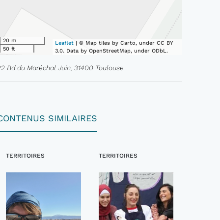
20 m
Leaflet
| © Map tiles by Carto, under CC BY
50 ft
3.0. Data by OpenStreetMap, under ODbL.
22 Bd du Maréchal Juin, 31400 Toulouse
CONTENUS SIMILAIRES
TERRITOIRES
TERRITOIRES