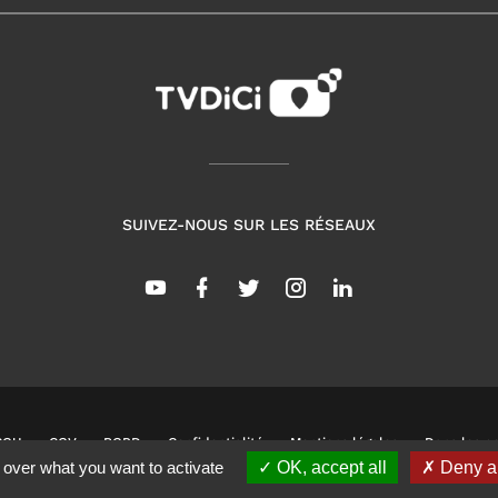
SUIVEZ-NOUS SUR LES RÉSEAUX
CGU
CGV
RGPD
Confidentialité
Mentions légales
Dans les co
 over what you want to activate
OK, accept all
Deny al