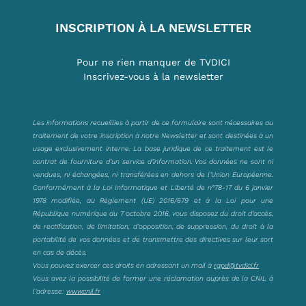
INSCRIPTION À LA NEWSLETTER
Pour ne rien manquer de TVDICI
Inscrivez-vous à la newsletter
Les informations recueillies à partir de ce formulaire sont nécessaires au
traitement de votre inscription à notre Newsletter et sont destinées à un
usage exclusivement interne. La base juridique de ce traitement est le
contrat de fourniture d’un service d’information. Vos données ne sont ni
vendues, ni échangées, ni transférées en dehors de l’Union Européenne.
Conformément à la Loi Informatique et Liberté de n°78-17 du 6 janvier
1978 modifiée, au Règlement (UE) 2016/679 et à la Loi pour une
République numérique du 7 octobre 2016, vous disposez du droit d’accès,
de rectification, de limitation, d’opposition, de suppression, du droit à la
portabilité de vos données et de transmettre des directives sur leur sort
en cas de décès.
Vous pouvez exercer ces droits en adressant un mail à
rgpd@tvdici.fr
Vous avez la possibilité de former une réclamation auprès de la CNIL à
l’adresse:
www.cnil.fr