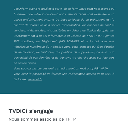
Les informations recueillies à partir de ce formulaire sont nécessaires au
traitement de votre inscription à notre Newsletter et sont destinées à un
usage exclusivement interne. La base juridique de ce traitement est le
contrat de fourniture d’un service d’information. Vos données ne sont ni
vendues, ni échangées, ni transférées en dehors de l’Union Européenne.
Conformément à la Loi Informatique et Liberté de n°78-17 du 6 janvier
1978 modifiée, au Règlement (UE) 2016/679 et à la Loi pour une
République numérique du 7 octobre 2016, vous disposez du droit d’accès,
de rectification, de limitation, d’opposition, de suppression, du droit à la
portabilité de vos données et de transmettre des directives sur leur sort
en cas de décès.
Vous pouvez exercer ces droits en adressant un mail à
rgpd@tvdici.fr
Vous avez la possibilité de former une réclamation auprès de la CNIL à
l’adresse:
www.cnil.fr
TVDiCi s'engage
Nous sommes associés de TFTP