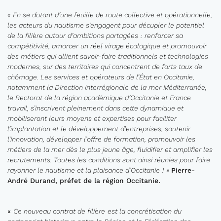
«
En se dotant d’une feuille de route collective et opérationnelle,
les acteurs du nautisme s’engagent pour décupler le potentiel
de la filière autour d’ambitions partagées
: renforcer sa
compétit
ivité, amorcer un réel virage é
cologique et promouvoir
des métiers qui allient savoir-faire traditionnels et technologies
modernes, sur des territoires qui concentrent de forts taux de
chômage. Les services et opérateurs de l’État en Occitanie,
notamment l
a Direction interrégionale de l
a mer Méditerranée,
le Rectorat de la région académique d’Occitanie et France
travail, s’inscrivent pleinement dans cette dynamique et
mobiliseront leurs moyens et expertises pour faciliter
l’implantation et le développement
d’entreprises, soutenir
l’innov
ation, développer l’offre de formation, promouvoir les
métiers de la mer dès le plus jeune âge, fluidifier et amplifier les
recrutements. Toutes les conditions sont ainsi réunies pour faire
rayonner le nautisme et la plaisanc
e d’Occitanie
!
»
Pierre-
André
Durand, préfet de la région Occitanie.
«
Ce
nouveau
contrat de filière
est
la
concrétisation du