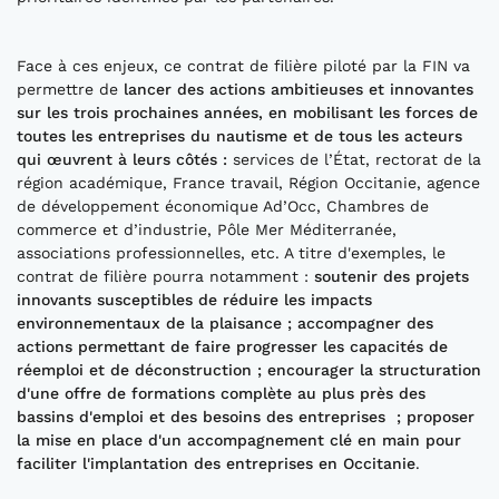
Face à ces enjeux, ce contrat de filière piloté par la FIN va
permettre de
lancer des actions ambitieuses et innovantes
sur les trois prochaines années, en mobilisant les forces de
to
utes les entreprises du nautism
e et de tous les acteurs
qui œuvr
e
nt à leurs côtés
:
services de l’État, rectorat de la
région académique, France travail, Région Occitanie, agence
de développement économique Ad’Occ, Chambres de
commerce et d’industrie, Pôle Mer Méditerranée,
associations professionnelles, etc. A titre d'exemples, le
contrat de filière pourra notamment :
soutenir des projets
innovants susceptibles de réduire les impacts
environnementaux de la plaisance
; accompagner
des
actions permettant de
faire progresser les capacités
de
réemploi et de déconstruction
; encourager
la structuration
d'une offre de formations complète au plus près des
bassins d'emploi et des besoins des entreprises
; proposer
la mise en
place d'un accompagnement clé
en main p
our
faciliter l'implantation de
s entreprises en Occitanie
.