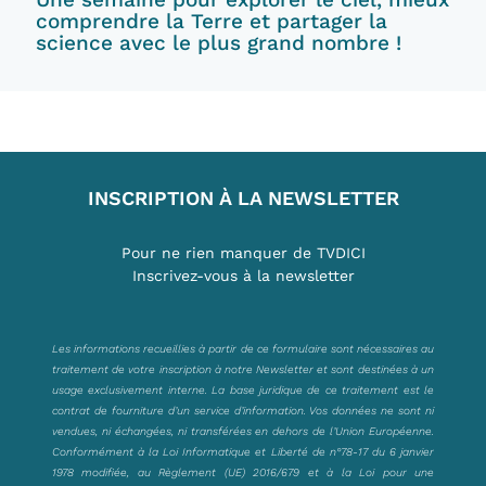
comprendre la Terre et partager la
science avec le plus grand nombre !
INSCRIPTION À LA NEWSLETTER
Pour ne rien manquer de TVDICI
Inscrivez-vous à la newsletter
Les informations recueillies à partir de ce formulaire sont nécessaires au
traitement de votre inscription à notre Newsletter et sont destinées à un
usage exclusivement interne. La base juridique de ce traitement est le
contrat de fourniture d’un service d’information. Vos données ne sont ni
vendues, ni échangées, ni transférées en dehors de l’Union Européenne.
Conformément à la Loi Informatique et Liberté de n°78-17 du 6 janvier
1978 modifiée, au Règlement (UE) 2016/679 et à la Loi pour une