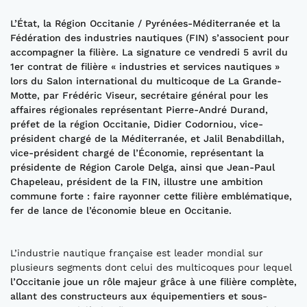
L’État, la Région Occitanie
/ Pyrénées-Méditerranée
et la
Fédération des industries nautiques (FIN) s’associent pour
accompagner la filière. La
signature
ce vendredi 5 avril
du
1
er
contrat de filière «
industries et services nautiques
»
lors du
Salon inter
national du multicoq
ue de La Grande
-
Motte,
par
Frédéric
Viseur, secrétaire général pour les
affaires régionales représentant
Pierre-André Durand,
préfet de la région Occitanie
,
Didier Codorniou, vice-
président chargé de la Méditerranée
,
et
Jalil Benabdillah,
vice-président chargé de l’Économie, représentant la
présidente
de Région Carole
Delga
,
ainsi que
Jean-Paul
Chapeleau,
p
résident de la FIN,
illustre
une ambition
commune forte
:
faire rayonner cette filière emblématique,
fer de lanc
e de l’économie bleue en Occita
nie
.
L’industrie nautique française est leader mondial sur
plusieurs segments dont celui des multicoques pour lequel
l’Occitanie joue un rôle
majeur
grâce à
une filière complète,
allant
des constructeurs aux équipementiers e
t sous-