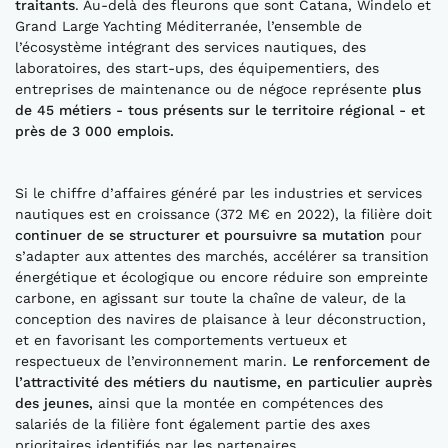
traitants
. Au-delà des fleurons que sont Catana, Windelo et
Grand Large Yachting Méditerranée, l’ensemble de
l’écosystème intégrant des services nautiques, des
laboratoires, des start-ups, des équipementiers, des
entreprises de maintenance ou de négoce représente
plus
de 45 métie
rs - tous
présents
sur le territoire régional -
et
près de 3
000 emplois.
Si le chiffre d’affaires généré par les industries et services
nautiques est en croissance (372 M€ en 2022), la filière doit
continuer de se structure
r et
poursui
vre sa mutation
pour
s’adapter aux attentes des marchés, accélérer sa transition
énergétique et écologique ou encore réduire son empreinte
carbone, en agissant sur toute la chaîne de valeur, de la
conception des navires de plaisance à leur déconstruction,
et en favorisant les comportements vertueux et
respectueux de l’environnement marin.
Le renforcement de
l’attractivité des métiers du nautisme, en particulier auprès
des jeunes
,
ainsi que la montée en compétences des
salariés de la filière font également partie des axes
prioritaires identifiés par les partenaires.