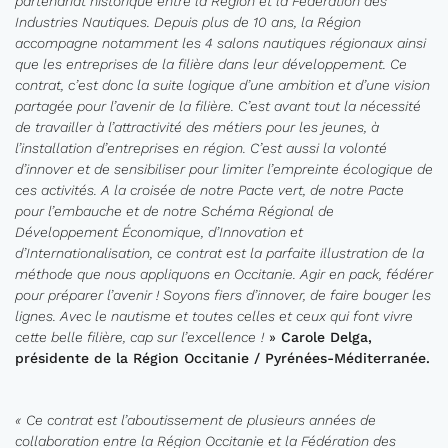
partenariat historique
entre la Région et la Fédération des
Industries Nautiques.
Depuis plus de 10 ans,
la Région
accompagne
no
tamment
les 4 salons nautiques
régionaux
ainsi
que
les entreprises de la filière dans leur développement
.
Ce
contrat,
c’est donc la suite logique d’une ambition et d’une vision
partagée pour l’avenir de la filière. C
’est avant tout la nécessité
de travaill
er à l’attractivité des métiers
pour les jeunes, à
l’installation d’entreprises en région
. C’est aussi la volonté
d’innover et de sensibiliser pour limiter l’empreinte écologique
de
ces activités
.
A la croisée de notre
Pacte vert,
de notre
Pacte
pour l’emb
auche et
de notre
Schéma Région
al de
Développement Économique, d’
I
nnovation et
d’Internationalisation, ce contrat est
la parfaite illustration de
la
méthode
que nous appliquons
en
Occitanie
. Agir en pack, fédérer
pour préparer
l’avenir !
Soyons fier
s
d’inn
over, de faire bouger les
ligne
s
. A
vec le nautisme et
toutes celles et ceux qui font vivre
cette belle filière
,
cap sur
l’excellence
!
»
Carole Delga
,
p
résidente de la Région Occitanie
/
Pyrénées-Méditerranée.
«
Ce contrat est l’aboutissement de plusieurs
années de
collaboration entre
la Région Occitanie et la Fédération des