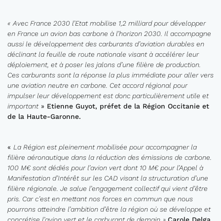
«
Avec France 2030 l’Etat mobilise 1,2 milliard pour développer
en France un avion bas carbone à l’horizon 2030. Il accompagne
aussi le développement des carburants d’aviation durables en
déclinant la feuille de route nationale visant à accélérer leur
déploiement, et à poser les jalons d’une filière de production.
Ces carburants sont la réponse la plus immédiate pour aller vers
une aviation neutre en carbone. Cet accord régional pour
impulser leur développement est donc particulièrement utile et
important
»
Etienne Guyot, préfet de la Région Occitanie et
de la Haute-Garonne.
«
La Région est pleinement mobilisée pour accompagner la
filière aéronautique dans la réduction des émissions de carbone.
100 M€ sont dédiés pour l’avion vert dont 10 M€ pour
l’Appel à
Manifestation d’Intérêt sur les CAD
visant la
structuration d’une
filière régionale. Je
salue
l’engagement
collectif qui vient d’être
pris.
Car c’est en mettant nos forces en commun que nous
pourrons atteindre l’ambition d’être la région où se développe et
concrétise l’avion vert et
le carburant
de demain
»
Carole
Delga
,