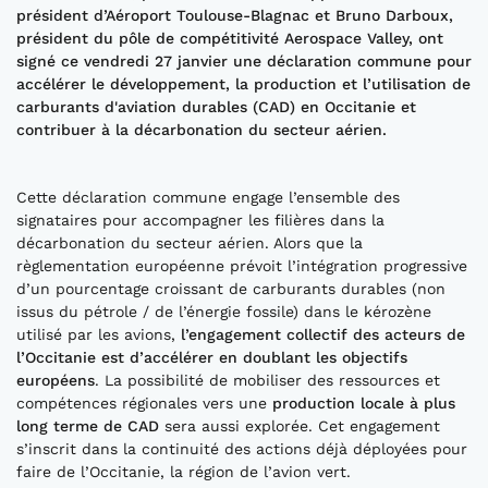
président d
’
Aéroport Toulouse
-
Blagnac et Bruno Darb
o
ux,
président
du pôle de compétitivité
Aerospace Valley,
ont
signé ce vendredi 2
7
janvier
une déclaration commune pour
accélérer le
d
é
veloppement, la production et
l’utilisation
de
carburants
d'aviation durables (CAD) en Occitanie
et
contribuer à la
d
é
carbonation du
secteur a
é
rien
.
Cette déclaration commune engage l’ensemble des
signataires pour accompagner les filières dans la
décarbonation du secteur aérien. Alors que la
règlementation européenne prévoit l’intégration progressive
d’un pourcentage croissant de carburants durables (non
issus du pétrole / de l’énergie fossile) dans le kérozène
utilisé par les avions,
l’engagement collectif des acteurs de
l’Occitanie est d’accélérer en doublant les objectifs
européens
. La possibilité de mobiliser des ressources et
compétences régionales vers une
production locale à plus
long terme de CAD
sera aussi explorée. Cet engagement
s’inscrit dans la continuité des actions déjà déployées pour
faire de l’Occitanie, la région de l’avion vert.