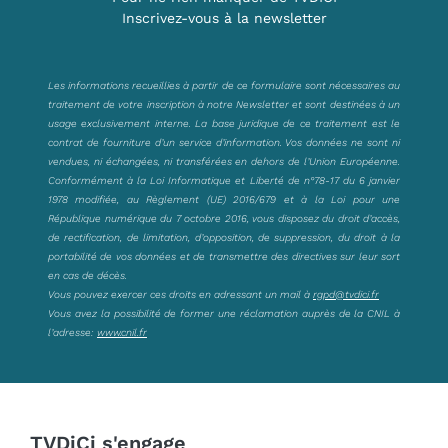
Inscrivez-vous à la newsletter
Les informations recueillies à partir de ce formulaire sont nécessaires au
traitement de votre inscription à notre Newsletter et sont destinées à un
usage exclusivement interne. La base juridique de ce traitement est le
contrat de fourniture d’un service d’information. Vos données ne sont ni
vendues, ni échangées, ni transférées en dehors de l’Union Européenne.
Conformément à la Loi Informatique et Liberté de n°78-17 du 6 janvier
1978 modifiée, au Règlement (UE) 2016/679 et à la Loi pour une
République numérique du 7 octobre 2016, vous disposez du droit d’accès,
de rectification, de limitation, d’opposition, de suppression, du droit à la
portabilité de vos données et de transmettre des directives sur leur sort
en cas de décès.
Vous pouvez exercer ces droits en adressant un mail à
rgpd@tvdici.fr
Vous avez la possibilité de former une réclamation auprès de la CNIL à
l’adresse:
www.cnil.fr
TVDiCi s'engage