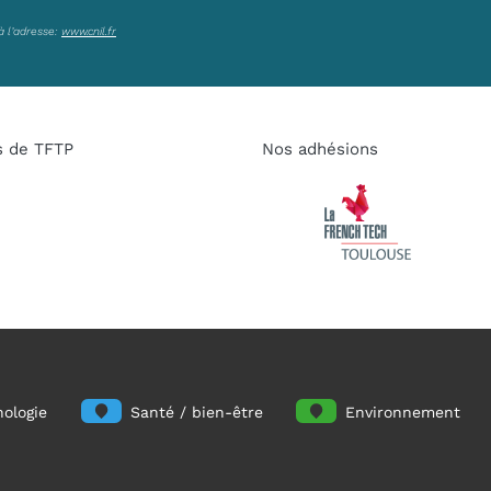
à l’adresse:
www.cnil.fr
s de TFTP
Nos adhésions
ologie
Santé / bien-être
Environnement