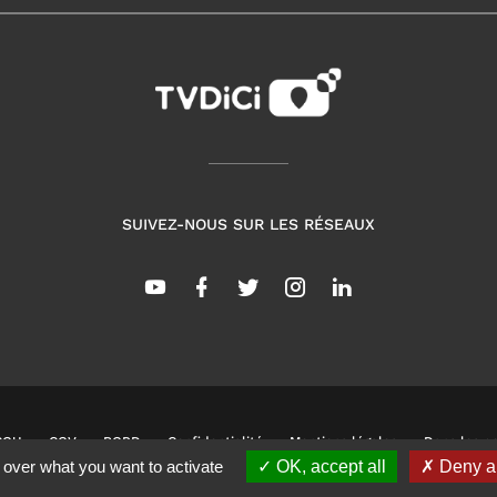
SUIVEZ-NOUS SUR LES RÉSEAUX
CGU
CGV
RGPD
Confidentialité
Mentions légales
Dans les co
 over what you want to activate
OK, accept all
Deny al