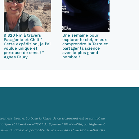
9 820 km à travers
Une semaine pour
Patagonie et Chili "
explorer le ciel, mieux
Cette expédition, je l'ai
comprendre la Terre et
voulue unique et
partager la science
porteuse de sens ! "
avec le plus grand
Agnes Faury
nombre !
sivement interne. La base juridique de ce traitement est le contrat de
matique et Liberté de n°78-17 du 6 janvier 1978 modifiée, au Règlement
ession, du droit à la portabilité de vos données et de transmettre des