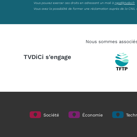
Vous pouvez exercer ces droits en adressant un mail à
rgpd@tvdici.fr
Vous avez la possibilité de former une réclamation auprès de la CNIL 
Nous sommes associé
TVDiCi s'engage
Société
Économie
Techn