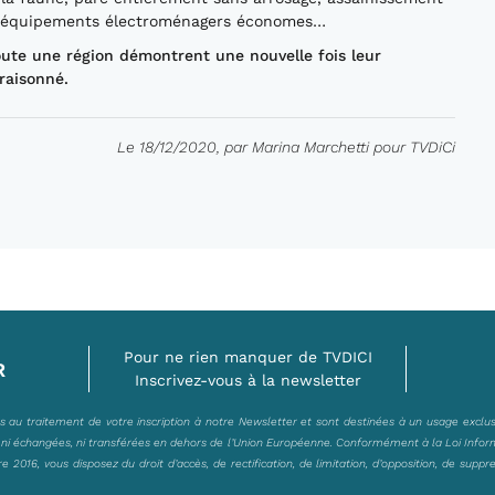
s, équipements électroménagers économes…
toute une région démontrent une nouvelle fois leur
raisonné.
Le 18/12/2020, par Marina Marchetti pour TVDiCi
Pour ne rien manquer de TVDICI
R
Inscrivez-vous à la newsletter
es au traitement de votre inscription à notre Newsletter et sont destinées à un usage exclu
, ni échangées, ni transférées en dehors de l’Union Européenne. Conformément à la Loi Infor
2016, vous disposez du droit d’accès, de rectification, de limitation, d’opposition, de suppr