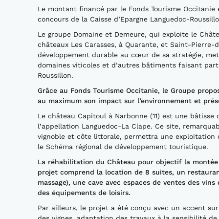
Le montant financé par le Fonds Tourisme Occitanie e
concours de la Caisse d’Epargne Languedoc-Roussillo
Le groupe Domaine et Demeure, qui exploite le Châtea
châteaux Les Carasses, à Quarante, et Saint-Pierre-de
développement durable au cœur de sa stratégie, metta
domaines viticoles et d’autres bâtiments faisant par
Roussillon.
Grâce au Fonds Tourisme Occitanie, le Groupe propose
au maximum son impact sur l’environnement et préserv
Le château Capitoul à Narbonne (11) est une bâtisse d
l’appellation Languedoc-La Clape. Ce site, remarquabl
vignoble et côte littorale, permettra une exploitati
le Schéma régional de développement touristique.
La réhabilitation du Château pour objectif la monté
projet comprend la location de 8 suites, un restau
massage), une cave avec espaces de ventes des vins 
des équipements de loisirs.
Par ailleurs, le projet a été conçu avec un accent su
des vignes, adaptation des travaux à la sensibilité d