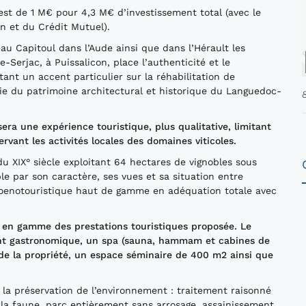
st de 1 M€ pour 4,3 M€ d’investissement total (avec le
n et du Crédit Mutuel).
u Capitoul dans l’Aude ainsi que dans l’Hérault les
-Serjac, à Puissalicon, place l’authenticité et le
nt un accent particulier sur la réhabilitation de
tie du patrimoine architectural et historique du Languedoc-
ra une expérience touristique, plus qualitative, limitant
ant les activités locales des domaines viticoles.
u XIX° siècle exploitant 64 hectares de vignobles sous
e par son caractère, ses vues et sa situation entre
on oenotouristique haut de gamme en adéquation totale avec
e en gamme des prestations touristiques proposée. Le
rant gastronomique, un spa (sauna, hammam et cabines de
de la propriété, un espace séminaire de 400 m2 ainsi que
r la préservation de l’environnement : traitement raisonné
e la faune, parc entièrement sans arrosage, assainissement