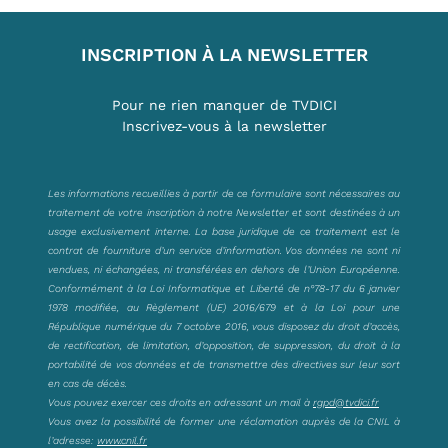
INSCRIPTION À LA NEWSLETTER
Pour ne rien manquer de TVDICI
Inscrivez-vous à la newsletter
Les informations recueillies à partir de ce formulaire sont nécessaires au
traitement de votre inscription à notre Newsletter et sont destinées à un
usage exclusivement interne. La base juridique de ce traitement est le
contrat de fourniture d’un service d’information. Vos données ne sont ni
vendues, ni échangées, ni transférées en dehors de l’Union Européenne.
Conformément à la Loi Informatique et Liberté de n°78-17 du 6 janvier
1978 modifiée, au Règlement (UE) 2016/679 et à la Loi pour une
République numérique du 7 octobre 2016, vous disposez du droit d’accès,
de rectification, de limitation, d’opposition, de suppression, du droit à la
portabilité de vos données et de transmettre des directives sur leur sort
en cas de décès.
Vous pouvez exercer ces droits en adressant un mail à
rgpd@tvdici.fr
Vous avez la possibilité de former une réclamation auprès de la CNIL à
l’adresse:
www.cnil.fr