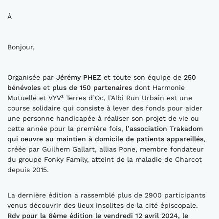
À
Bonjour,
Organisée par
Jérémy PHEZ
et toute son équipe de
250
bénévoles
et
plus de 150 partenaires
dont Harmonie
Mutuelle et VYV³ Terres d’Oc, l’Albi Run Urbain est une
course solidaire qui consiste à lever des fonds pour aider
une personne handicapée à réaliser son projet de vie ou
cette année pour la première fois,
l’association Trakadom
qui oeuvre au maintien à domicile de patients appareillés
,
créée par Guilhem Gallart, allias Pone, membre fondateur
du groupe Fonky Family, atteint de la maladie de Charcot
depuis 2015.
La dernière édition a rassemblé plus de 2900 participants
venus découvrir des lieux insolites de la cité épiscopale.
Rdv pour la 6ème édition le vendredi 12 avril 2024, le