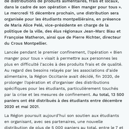
de distributions de produits alimentaires, frais et locaux,
dans le cadre de son opération «
Bien manger pour tous
».
Le mercredi 15 décembre
prochain
, une
distribution ser
a
organisée pour les étudiants
montpelliérains
, en présence
de
Maria Alice Pelé, vice-présidente en charge de la
politique de la ville, des élus régionaux Jean-Marc Biau et
Françoise Matheron, ainsi que de
Pierre Richter, directeur
du C
rous
Montpellier.
Lancée pendant le premier confinement, l’opération « Bien
manger pour tous » visait à permettre aux personnes les
plus en difficulté l’accès à des produits frais et de qualité.
Au regard des besoins relayés par les associations d’aide
alimentaire, la Région Occitanie avait décidé, fin 2020, de
prolonger l’opération et d’organiser des distributions
spécifiques pour les étudiants, particulièrement touchés
par la crise et les mesures de confinement.
Au total, 13 500
paniers ont été distribués à des étudiants entre décembre
2020 et mai 2021
.
La Région poursuit aujourd’hui son soutien aux étudiants
en organisant, avec ses partenaires, une nouvelle
distribution de plus de 5 000 paniers au total, entre le 7 et