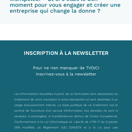
moment pour vous engager et créer une
entreprise qui change la donne ?
INSCRIPTION À LA NEWSLETTER
Pour ne rien manquer de TVDICI
Inscrivez-vous à la newsletter
Les informations recueillies à partir de ce formulaire sont nécessaires au
traitement de votre inscription à notre Newsletter et sont destinées à un
usage exclusivement interne. La base juridique de ce traitement est le
contrat de fourniture d’un service d’information. Vos données ne sont ni
vendues, ni échangées, ni transférées en dehors de l’Union Européenne.
Conformément à la Loi Informatique et Liberté de n°78-17 du 6 janvier
1978 modifiée, au Règlement (UE) 2016/679 et à la Loi pour une