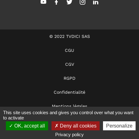
© 2022 TVDICI SAS
CGU
CGV
RGPD
Confidentialité
Mentions légales
This site uses cookies and gives you control over what you want
to activate
Dans les coulisses
OK, accept all
Deny all cookies
Personalize
Notre éthique
Privacy policy