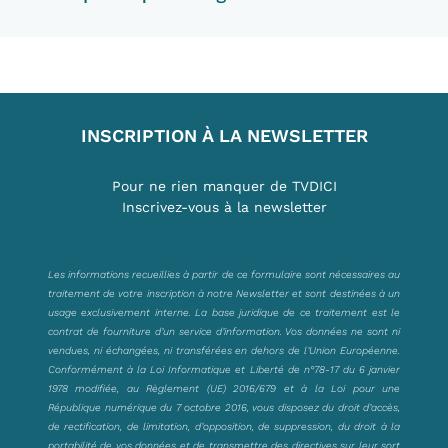
INSCRIPTION À LA NEWSLETTER
Pour ne rien manquer de TVDICI
Inscrivez-vous à la newsletter
Les informations recueillies à partir de ce formulaire sont nécessaires au
traitement de votre inscription à notre Newsletter et sont destinées à un
usage exclusivement interne. La base juridique de ce traitement est le
contrat de fourniture d’un service d’information. Vos données ne sont ni
vendues, ni échangées, ni transférées en dehors de l’Union Européenne.
Conformément à la Loi Informatique et Liberté de n°78-17 du 6 janvier
1978 modifiée, au Règlement (UE) 2016/679 et à la Loi pour une
République numérique du 7 octobre 2016, vous disposez du droit d’accès,
de rectification, de limitation, d’opposition, de suppression, du droit à la
portabilité de vos données et de transmettre des directives sur leur sort