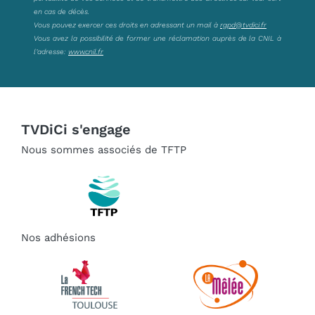
en cas de décès.
Vous pouvez exercer ces droits en adressant un mail à
rgpd@tvdici.fr
Vous avez la possibilité de former une réclamation auprès de la CNIL à
l’adresse:
www.cnil.fr
TVDiCi s'engage
Nous sommes associés de TFTP
Nos adhésions