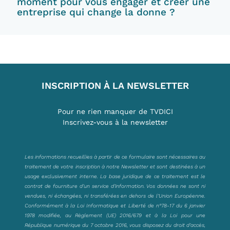
moment pour vous engager et créer une
entreprise qui change la donne ?
INSCRIPTION À LA NEWSLETTER
Pour ne rien manquer de TVDICI
Inscrivez-vous à la newsletter
Les informations recueillies à partir de ce formulaire sont nécessaires au
traitement de votre inscription à notre Newsletter et sont destinées à un
usage exclusivement interne. La base juridique de ce traitement est le
contrat de fourniture d’un service d’information. Vos données ne sont ni
vendues, ni échangées, ni transférées en dehors de l’Union Européenne.
Conformément à la Loi Informatique et Liberté de n°78-17 du 6 janvier
1978 modifiée, au Règlement (UE) 2016/679 et à la Loi pour une
République numérique du 7 octobre 2016, vous disposez du droit d’accès,