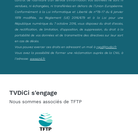
vendues, ni échangées, ni transférées en dehors de l’Union Européenne.
Conformément à la Loi Informatique et Liberté de n°78-17 du 6 janvier
1978 modifiée, au Règlement (UE) 2016/679 et à la Loi pour une
République numérique du 7 octobre 2016, vous disposez du droit d’accès,
de rectification, de limitation, d’opposition, de suppression, du droit à la
portabilité de vos données et de transmettre des directives sur leur sort
en cas de décès.
Vous pouvez exercer ces droits en adressant un mail à
rgpd@tvdici.fr
Vous avez la possibilité de former une réclamation auprès de la CNIL à
l’adresse:
www.cnil.fr
TVDiCi s'engage
Nous sommes associés de TFTP