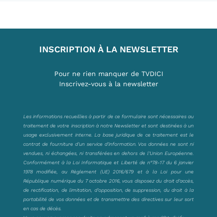
INSCRIPTION À LA NEWSLETTER
Pour ne rien manquer de TVDICI
Inscrivez-vous à la newsletter
Les informations recueillies à partir de ce formulaire sont nécessaires au
traitement de votre inscription à notre Newsletter et sont destinées à un
usage exclusivement interne. La base juridique de ce traitement est le
contrat de fourniture d’un service d’information. Vos données ne sont ni
vendues, ni échangées, ni transférées en dehors de l’Union Européenne.
Conformément à la Loi Informatique et Liberté de n°78-17 du 6 janvier
1978 modifiée, au Règlement (UE) 2016/679 et à la Loi pour une
République numérique du 7 octobre 2016, vous disposez du droit d’accès,
de rectification, de limitation, d’opposition, de suppression, du droit à la
portabilité de vos données et de transmettre des directives sur leur sort
en cas de décès.