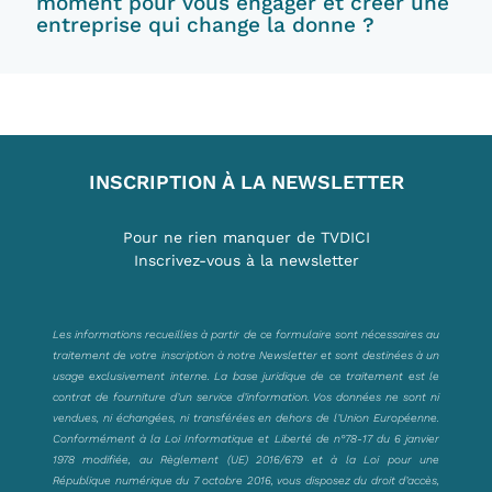
moment pour vous engager et créer une
entreprise qui change la donne ?
INSCRIPTION À LA NEWSLETTER
Pour ne rien manquer de TVDICI
Inscrivez-vous à la newsletter
Les informations recueillies à partir de ce formulaire sont nécessaires au
traitement de votre inscription à notre Newsletter et sont destinées à un
usage exclusivement interne. La base juridique de ce traitement est le
contrat de fourniture d’un service d’information. Vos données ne sont ni
vendues, ni échangées, ni transférées en dehors de l’Union Européenne.
Conformément à la Loi Informatique et Liberté de n°78-17 du 6 janvier
1978 modifiée, au Règlement (UE) 2016/679 et à la Loi pour une
République numérique du 7 octobre 2016, vous disposez du droit d’accès,