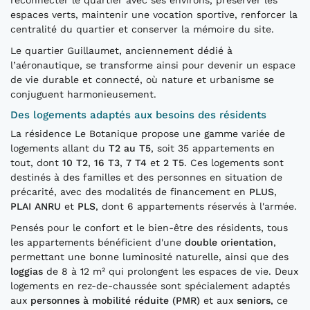
reconnecter le quartier avec ses environs, préserver les
espaces verts, maintenir une vocation sportive, renforcer la
centralité du quartier et conserver la mémoire du site.
Le quartier Guillaumet, anciennement dédié à
l’aéronautique, se transforme ainsi pour devenir un espace
de vie durable et connecté, où nature et urbanisme se
conjuguent harmonieusement.
Des logements adaptés aux besoins des résidents
La résidence Le Botanique propose une gamme variée de
logements allant du
T2 au T5
, soit 35 appartements en
tout, dont
10 T2
,
16 T3
,
7 T4
et
2 T5
. Ces logements sont
destinés à des familles et des personnes en situation de
précarité, avec des modalités de financement en
PLUS
,
PLAI ANRU
et
PLS
, dont 6 appartements réservés à l'armée.
Pensés pour le confort et le bien-être des résidents, tous
les appartements bénéficient d'une
double orientation
,
permettant une bonne luminosité naturelle, ainsi que des
loggias
de 8 à 12 m² qui prolongent les espaces de vie. Deux
logements en rez-de-chaussée sont spécialement adaptés
aux
personnes à mobilité réduite (PMR)
et aux
seniors
, ce