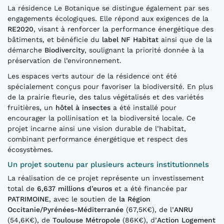
La résidence Le Botanique se distingue également par ses
engagements écologiques. Elle répond aux exigences de la
RE2020
, visant à renforcer la performance énergétique des
bâtiments, et bénéficie du
label NF Habitat
ainsi que de la
démarche
Biodivercity
, soulignant la priorité donnée à la
préservation de l’environnement.
Les espaces verts autour de la résidence ont été
spécialement conçus pour favoriser la biodiversité. En plus
de la prairie fleurie, des talus végétalisés et des variétés
fruitières, un
hôtel à insectes
a été installé pour
encourager la pollinisation et la biodiversité locale. Ce
projet incarne ainsi une vision durable de l’habitat,
combinant performance énergétique et respect des
écosystèmes.
Un projet soutenu par plusieurs acteurs institutionnels
La réalisation de ce projet représente un investissement
total de
6,637 millions d’euros
et a été financée par
PATRIMOINE
, avec le soutien de
la Région
Occitanie/Pyrénées-Méditerranée
(67,5K€), de l’
ANRU
(54,6K€), de
Toulouse Métropole
(86K€), d’
Action Logement