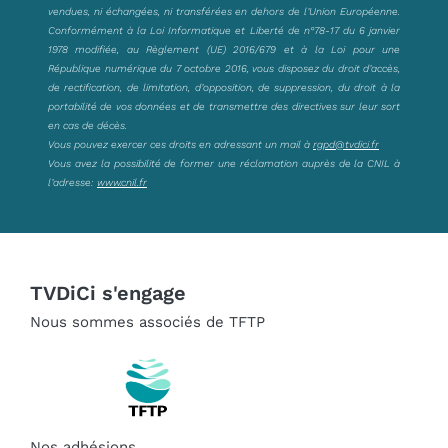
vendues, ni échangées, ni transférées en dehors de l’Union Européenne.
Conformément à la Loi Informatique et Liberté de n°78-17 du 6 janvier
1978 modifiée, au Règlement (UE) 2016/679 et à la Loi pour une
République numérique du 7 octobre 2016, vous disposez du droit d’accès,
de rectification, de limitation, d’opposition, de suppression, du droit à la
portabilité de vos données et de transmettre des directives sur leur sort
en cas de décès.
Vous pouvez exercer ces droits en adressant un mail à
rgpd@tvdici.fr
Vous avez la possibilité de former une réclamation auprès de la CNIL à
l’adresse:
www.cnil.fr
TVDiCi s'engage
Nous sommes associés de TFTP
Nos adhésions