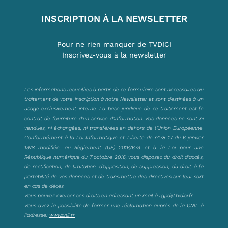
INSCRIPTION À LA NEWSLETTER
Pour ne rien manquer de TVDICI
Inscrivez-vous à la newsletter
Les informations recueillies à partir de ce formulaire sont nécessaires au
traitement de votre inscription à notre Newsletter et sont destinées à un
usage exclusivement interne. La base juridique de ce traitement est le
contrat de fourniture d’un service d’information. Vos données ne sont ni
vendues, ni échangées, ni transférées en dehors de l’Union Européenne.
Conformément à la Loi Informatique et Liberté de n°78-17 du 6 janvier
1978 modifiée, au Règlement (UE) 2016/679 et à la Loi pour une
République numérique du 7 octobre 2016, vous disposez du droit d’accès,
de rectification, de limitation, d’opposition, de suppression, du droit à la
portabilité de vos données et de transmettre des directives sur leur sort
en cas de décès.
Vous pouvez exercer ces droits en adressant un mail à
rgpd@tvdici.fr
Vous avez la possibilité de former une réclamation auprès de la CNIL à
l’adresse:
www.cnil.fr