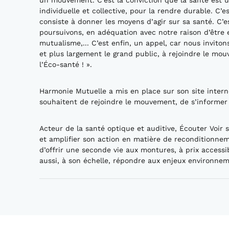
un mouvement. C’est la conviction que la santé est 
individuelle et collective, pour la rendre durable. C
consiste à donner les moyens d’agir sur sa santé. C’
poursuivons, en adéquation avec notre raison d’être et 
mutualisme,... C’est enfin, un appel, car nous invito
et plus largement le grand public, à rejoindre le mou
l’Éco-santé ! ».
Harmonie Mutuelle a mis en place sur son site intern
souhaitent de rejoindre le mouvement, de s’informer e
Acteur de la santé optique et auditive, Écouter Voi
et amplifier son action en matière de reconditionne
d’offrir une seconde vie aux montures, à prix accessi
aussi, à son échelle, répondre aux enjeux environnem