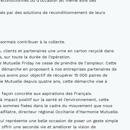
s reconditionnés ou d’occasion (et même 85% des
sés par des solutions de reconditionnement de leurs
sormais contribuer à la collecte.
rs, clients et partenaires une urne en carton recyclé dans
 sur toute la durée de l’opération.
e Mutuelle Friday ne cesse de prendre de l’ampleur. Cette
re démarche en proposant à nos entreprises partenaires de
nous avons pour objectif de récupérer 15 000 paires de
nie Mutuelle depuis quatre ans, cette démarche vise à
façon concrète aux aspirations des Français.
 à impact positif sur la santé et l’environnement, cette
ous sommes fixées dans le cadre du mouvement que nous
alfilatre, directeur régional Occitanie d’Harmonie Mutuelle.
 qui représente une belle occasion de poser un geste simple
 offrir une seconde vie et améliorer la vision de