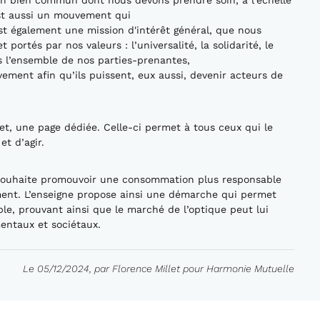
un bien commun dont nous devons prendre soin, à l'échelle
’est aussi un mouvement qui
est également une mission d'intérêt général, que nous
portés par nos valeurs : l’universalité, la solidarité, le
ns l’ensemble de nos parties-prenantes,
vement afin qu’ils puissent, eux aussi, devenir acteurs de
et, une page dédiée. Celle-ci permet à tous ceux qui le
t d’agir.
r souhaite promouvoir une consommation plus responsable
ment. L’enseigne propose ainsi une démarche qui permet
ble, prouvant ainsi que le marché de l’optique peut lui
entaux et sociétaux.
Le 05/12/2024, par Florence Millet pour Harmonie Mutuelle