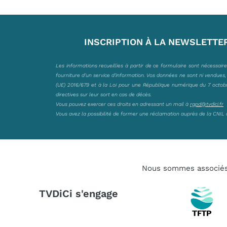
INSCRIPTION À LA NEWSLETTE
Les informations recueillies à partir de ce formulaire sont nécessair
fourniture d’un service d’information. Vos données ne sont ni vendues
(UE) 2016/679 et à la Loi pour une République numérique du 7 octobre 
directives sur leur sort en cas de décès.
Vous pouvez exercer ces droits en adressant un mail à
rgpd@tvdici.fr
Vous avez la possibilité de former une réclamation auprès de la CNIL 
Nous sommes associé
TVDiCi s'engage