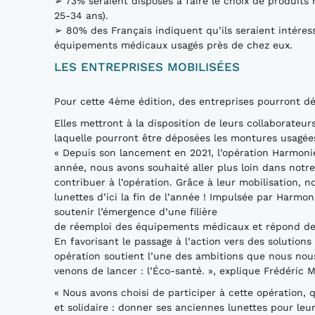
➢ 73% seraient disposés à faire le choix de produit
25-34 ans).
➢ 80% des Français indiquent qu’ils seraient intéres
équipements médicaux usagés près de chez eux.
LES ENTREPRISES MOBILISÉES
Pour cette 4ème édition, des entreprises pourront dé
Elles mettront à la disposition de leurs collaborateu
laquelle pourront être déposées les montures usagées,
« Depuis son lancement en 2021, l’opération Harmoni
année, nous avons souhaité aller plus loin dans not
contribuer à l’opération. Grâce à leur mobilisation, 
lunettes d’ici la fin de l’année ! Impulsée par Harmo
soutenir l’émergence d’une filière
de réemploi des équipements médicaux et répond de 
En favorisant le passage à l’action vers des solutions
opération soutient l’une des ambitions que nous n
venons de lancer : l’Éco-santé. », explique Frédéric M
« Nous avons choisi de participer à cette opération,
et solidaire : donner ses anciennes lunettes pour leur