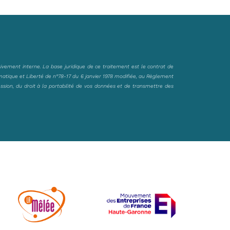
sivement interne. La base juridique de ce traitement est le contrat de
matique et Liberté de n°78-17 du 6 janvier 1978 modifiée, au Règlement
ession, du droit à la portabilité de vos données et de transmettre des