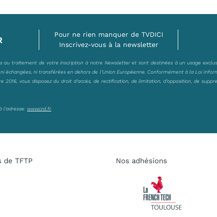
Pour ne rien manquer de TVDICI
R
Inscrivez-vous à la newsletter
es au traitement de votre inscription à notre Newsletter et sont destinées à un usage exclu
, ni échangées, ni transférées en dehors de l’Union Européenne. Conformément à la Loi Infor
2016, vous disposez du droit d’accès, de rectification, de limitation, d’opposition, de suppr
à l’adresse:
www.cnil.fr
s de TFTP
Nos adhésions