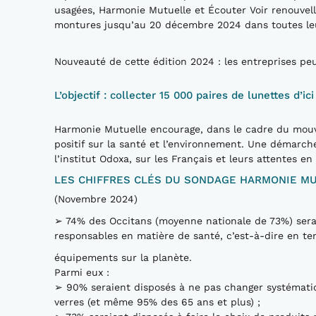
usagées, Harmonie Mutuelle et Écouter Voir renouvel
montures jusqu’au 20 décembre 2024 dans toutes le
Nouveauté de cette édition 2024 : les entreprises peu
L’objectif : collecter 15 000 paires de lunettes d’ic
Harmonie Mutuelle encourage, dans le cadre du mouve
positif sur la santé et l’environnement. Une démarch
l’institut Odoxa, sur les Français et leurs attentes e
LES CHIFFRES CLÉS DU SONDAGE HARMONIE M
(Novembre 2024)
➢ 74% des Occitans (moyenne nationale de 73%) serai
responsables en matière de santé, c’est-à-dire en t
équipements sur la planète.
Parmi eux :
➢ 90% seraient disposés à ne pas changer systémati
verres (et même 95% des 65 ans et plus) ;