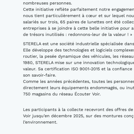
nombreuses personnes.
Cette initiative reflète parfaitement notre engagemen
nous tient particulièrement à cœur et sur lequel nou
salariés sur trois, 65 paires de lunettes ont été coll
entreprises à se joindre à cette belle initiative pour
de trésors inutilisés : redonnons-leur de la valeur !
STERELA est une société industrielle spécialisée dans 
Elle développe des technologies et logiciels complexe
routier, la pesée dynamique des véhicules, les réseau
1980, STERELA mise sur une innovation technologique 
valeur. Sa certification ISO 9001-2015 et la confianc
son savoir-faire.
Comme les années précédentes, toutes les personnes
directement leurs équipements endommagés, ou inuti
750 magasins du réseau Écouter Voir.
Les participants à la collecte recevront des offres 
Voir jusqu’en décembre 2025, sur des montures conç
l’environnement.