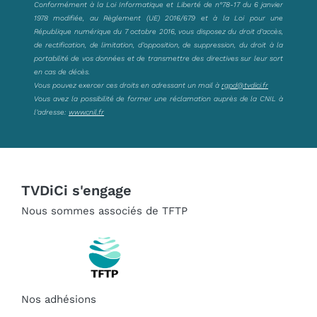
Conformément à la Loi Informatique et Liberté de n°78-17 du 6 janvier
1978 modifiée, au Règlement (UE) 2016/679 et à la Loi pour une
République numérique du 7 octobre 2016, vous disposez du droit d’accès,
de rectification, de limitation, d’opposition, de suppression, du droit à la
portabilité de vos données et de transmettre des directives sur leur sort
en cas de décès.
Vous pouvez exercer ces droits en adressant un mail à
rgpd@tvdici.fr
Vous avez la possibilité de former une réclamation auprès de la CNIL à
l’adresse:
www.cnil.fr
TVDiCi s'engage
Nous sommes associés de TFTP
Nos adhésions