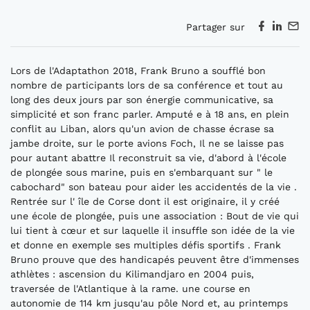
Partager sur
Lors de l'Adaptathon 2018, Frank Bruno a soufflé bon
nombre de participants lors de sa conférence et tout au
long des deux jours par son énergie communicative, sa
simplicité et son franc parler. Amputé e à 18 ans, en plein
conflit au Liban, alors qu'un avion de chasse écrase sa
jambe droite, sur le porte avions Foch, Il ne se laisse pas
pour autant abattre Il reconstruit sa vie, d'abord à l'école
de plongée sous marine, puis en s'embarquant sur " le
cabochard" son bateau pour aider les accidentés de la vie .
Rentrée sur l' île de Corse dont il est originaire, il y créé
une école de plongée, puis une association : Bout de vie qui
lui tient à cœur et sur laquelle il insuffle son idée de la vie
et donne en exemple ses multiples défis sportifs . Frank
Bruno prouve que des handicapés peuvent être d'immenses
athlètes : ascension du Kilimandjaro en 2004 puis,
traversée de l'Atlantique à la rame. une course en
autonomie de 114 km jusqu'au pôle Nord et, au printemps