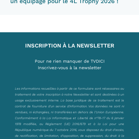
un équipage pour le 4L Trophy 2026 !
INSCRIPTION À LA NEWSLETTER
Pour ne rien manquer de TVDICI
Inscrivez-vous à la newsletter
Les informations recueillies à partir de ce formulaire sont nécessaires au
traitement de votre inscription à notre Newsletter et sont destinées à un
usage exclusivement interne. La base juridique de ce traitement est le
contrat de fourniture d’un service d’information. Vos données ne sont ni
vendues, ni échangées, ni transférées en dehors de l’Union Européenne.
Conformément à la Loi Informatique et Liberté de n°78-17 du 6 janvier
1978 modifiée, au Règlement (UE) 2016/679 et à la Loi pour une
République numérique du 7 octobre 2016, vous disposez du droit d’accès,
de rectification, de limitation, d’opposition, de suppression, du droit à la