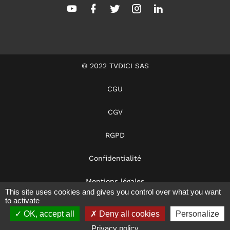
© 2022 TVDICI SAS
CGU
CGV
RGPD
Confidentialité
Mentions légales
This site uses cookies and gives you control over what you want
to activate
Dans les coulisses
OK, accept all
Deny all cookies
Personalize
Notre éthique
Privacy policy