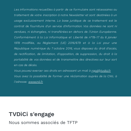
Les informations recueillies à partir de ce formulaire sont nécessaires au
traitement de votre inscription à notre Newsletter et sont destinées à un
usage exclusivement interne. La base juridique de ce traitement est le
contrat de fourniture d’un service d’information. Vos données ne sont ni
vendues, ni échangées, ni transférées en dehors de l’Union Européenne.
Conformément à la Loi Informatique et Liberté de n°78-17 du 6 janvier
1978 modifiée, au Règlement (UE) 2016/679 et à la Loi pour une
République numérique du 7 octobre 2016, vous disposez du droit d’accès,
de rectification, de limitation, d’opposition, de suppression, du droit à la
portabilité de vos données et de transmettre des directives sur leur sort
en cas de décès.
Vous pouvez exercer ces droits en adressant un mail à
rgpd@tvdici.fr
Vous avez la possibilité de former une réclamation auprès de la CNIL à
l’adresse:
www.cnil.fr
TVDiCi s'engage
Nous sommes associés de TFTP