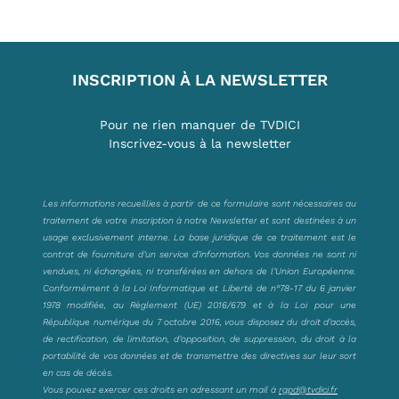
INSCRIPTION À LA NEWSLETTER
Pour ne rien manquer de TVDICI
Inscrivez-vous à la newsletter
Les informations recueillies à partir de ce formulaire sont nécessaires au
traitement de votre inscription à notre Newsletter et sont destinées à un
usage exclusivement interne. La base juridique de ce traitement est le
contrat de fourniture d’un service d’information. Vos données ne sont ni
vendues, ni échangées, ni transférées en dehors de l’Union Européenne.
Conformément à la Loi Informatique et Liberté de n°78-17 du 6 janvier
1978 modifiée, au Règlement (UE) 2016/679 et à la Loi pour une
République numérique du 7 octobre 2016, vous disposez du droit d’accès,
de rectification, de limitation, d’opposition, de suppression, du droit à la
portabilité de vos données et de transmettre des directives sur leur sort
en cas de décès.
Vous pouvez exercer ces droits en adressant un mail à
rgpd@tvdici.fr