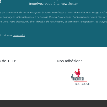
R
Inscrivez-vous à la newsletter
es au traitement de votre inscription à notre Newsletter et sont destinées à un usage exclu
, ni échangées, ni transférées en dehors de l’Union Européenne. Conformément à la Loi Infor
2016, vous disposez du droit d’accès, de rectification, de limitation, d’opposition, de suppr
à l’adresse:
www.cnil.fr
s de TFTP
Nos adhésions