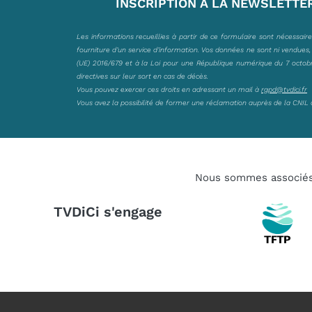
INSCRIPTION À LA NEWSLETTE
Les informations recueillies à partir de ce formulaire sont nécessair
fourniture d’un service d’information. Vos données ne sont ni vendues
(UE) 2016/679 et à la Loi pour une République numérique du 7 octobre 
directives sur leur sort en cas de décès.
Vous pouvez exercer ces droits en adressant un mail à
rgpd@tvdici.fr
Vous avez la possibilité de former une réclamation auprès de la CNIL 
Nous sommes associé
TVDiCi s'engage