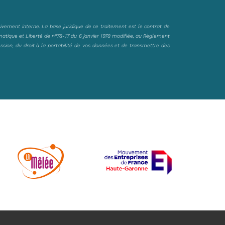
sivement interne. La base juridique de ce traitement est le contrat de
matique et Liberté de n°78-17 du 6 janvier 1978 modifiée, au Règlement
ession, du droit à la portabilité de vos données et de transmettre des