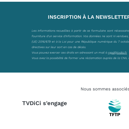
INSCRIPTION À LA NEWSLETTE
Les informations recueillies à partir de ce formulaire sont nécessair
fourniture d’un service d’information. Vos données ne sont ni vendues
(UE) 2016/679 et à la Loi pour une République numérique du 7 octobre 
directives sur leur sort en cas de décès.
Vous pouvez exercer ces droits en adressant un mail à
rgpd@tvdici.fr
Vous avez la possibilité de former une réclamation auprès de la CNIL 
Nous sommes associé
TVDiCi s'engage