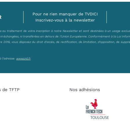
Pour ne rien manquer de TVDICI
R
Inscrivez-vous à la newsletter
es au traitement de votre inscription à notre Newsletter et sont destinées à un usage exclu
, ni échangées, ni transférées en dehors de l’Union Européenne. Conformément à la Loi Infor
2016, vous disposez du droit d’accès, de rectification, de limitation, d’opposition, de suppr
à l’adresse:
www.cnil.fr
s de TFTP
Nos adhésions