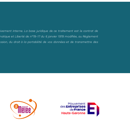
sivement interne. La base juridique de ce traitement est le contrat de
matique et Liberté de n°78-17 du 6 janvier 1978 modifiée, au Règlement
ession, du droit à la portabilité de vos données et de transmettre des