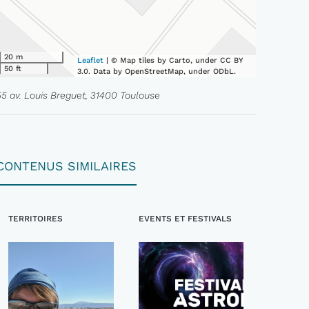
20 m
Leaflet
| © Map tiles by Carto, under CC BY
50 ft
3.0. Data by OpenStreetMap, under ODbL.
55 av. Louis Breguet, 31400 Toulouse
CONTENUS SIMILAIRES
TERRITOIRES
EVENTS ET FESTIVALS