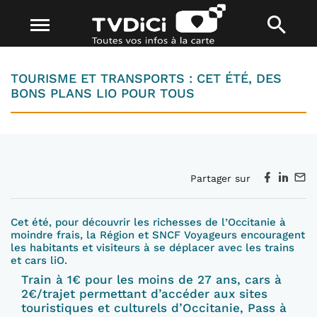
TOURISME ET TRANSPORTS : CET ÉTÉ, DES
BONS PLANS LIO POUR TOUS
Partager sur
Cet été, pour découvrir
les richesses de l’Occitanie
à
moindre frais
, la Région et SNCF Voyageurs
encouragent
les habitants et visiteurs à
se déplacer avec les trains
et cars
liO
.
T
rain à 1€
pour les moins de 27 ans
, car
s
à
2€/trajet
permettant d’accéder aux
sites
touristiques
et culturels
d’Occitanie
,
Pass
à