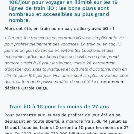
10€/jour
pour voyager en illimité sur les 19
lignes de train liO : les bons plans
sont
nombreux et accessibles au plus grand
nombre.
Alors cet été, en train ou en car, «
allez-y avec liO
»
!
«
Cet été, les transports en commun liO
vous simplifient
la vie
pour profiter pleinement des vacances
. En train ou en car, liO
permet un gain de temps en évitant
les bouchons
et des
économies
grâce aux bons plans accessibles au plus grand
nombre
: t
rain à 1€ pour
les jeunes
, cars à 2€
permettant
d’accéder aux sites touristiques et culturels d’Occitanie,
train en
illimité pour 10€ par jour
. Nos offres sont simples et variées pour
que tout le monde
puisse profiter de son été
!
»
a notamment
déclaré Carole Delga.
Train liO à 1€ pour les moins de 27 ans
Pour permettre aux jeunes de profiter de leur été en se
déplaçant en toute liberté, à moindre frais,
d
u 14 juillet au
15 août, tous les trains liO seront à 1€ pour les moins de 27
ans.
En 2023, près de 730 000 billets avaient été vendus.