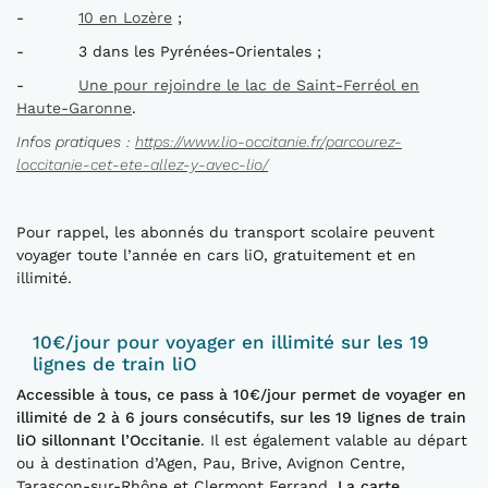
-
10 en Lozère
;
- 3 dans les Pyrénées-Orientales ;
-
Une
pour rejoindre le lac de Saint-Ferréol en
Haute-Garonne
.
I
nfos pratiques
:
https://www.lio-occitanie.fr/parcourez-
loccitanie-cet-ete-allez-y-avec-lio/
Pour rappel, les abonnés du transport scolaire peuvent
voyager toute l’année en cars liO, gratuitement et en
illimité.
10€/jour pour voyager en illimité sur les 19
lignes de train liO
Accessible à tous, ce
pass
à 10€/jour permet de voyager en
illimité de 2 à 6 jours consécutifs, sur les 19 lignes de train
liO sillonnant l’Occitanie
. Il est également valable au départ
ou à destination d’Agen, Pau, Brive, Avignon Centre,
Tarascon-sur-Rhône et Clermont Ferrand.
La c
arte