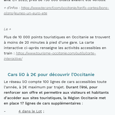
+ d’infos
:
https://www.ter.sncf.com/occitanie/tarifs-cartes/bons-
plans/jeunes-un-euro-ete
Le +
Plus de 10 000 points touristiques en Occitanie se trouvent
à moins de 20 minutes à pied d’une gare. La carte
interactive ci-après renseigne les activités accessibles en
train :
https://www.tourisme-occitanie.com/outils/carte-
interactive/
C
ars liO
à 2€
pour découvrir l’Occitanie
Le réseau liO compte 100 lignes de cars accessibles toute
l’année, à 2€ maximum par trajet.
Durant l’été, p
our
renforcer son offre
et permettre aux visiteurs et habitants
d’accéder aux sites touristiques
,
la Région Occitanie met
en place
17
lignes de cars
supplémentaires
:
-
4 dans le Lot
;