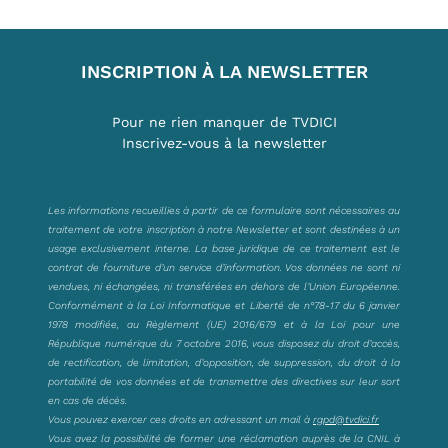
INSCRIPTION À LA NEWSLETTER
Pour ne rien manquer de TVDICI
Inscrivez-vous à la newsletter
Les informations recueillies à partir de ce formulaire sont nécessaires au
traitement de votre inscription à notre Newsletter et sont destinées à un
usage exclusivement interne. La base juridique de ce traitement est le
contrat de fourniture d’un service d’information. Vos données ne sont ni
vendues, ni échangées, ni transférées en dehors de l’Union Européenne.
Conformément à la Loi Informatique et Liberté de n°78-17 du 6 janvier
1978 modifiée, au Règlement (UE) 2016/679 et à la Loi pour une
République numérique du 7 octobre 2016, vous disposez du droit d’accès,
de rectification, de limitation, d’opposition, de suppression, du droit à la
portabilité de vos données et de transmettre des directives sur leur sort
en cas de décès.
Vous pouvez exercer ces droits en adressant un mail à
rgpd@tvdici.fr
Vous avez la possibilité de former une réclamation auprès de la CNIL à