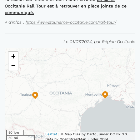
Occitanie Rail Tour
est
à retrouver en pièce jointe de ce
communiqué.
+ d’infos
:
https://www.tourisme-occitanie.com/rail-tour/
Le 01/07/2024, par Région Occitanie
+
−
50 km
Leaflet
| © Map tiles by Carto, under CC BY 3.0.
50 mi
Data by OpenStreetMap, under ODbL.