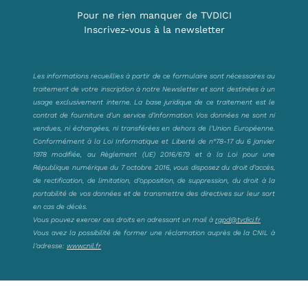
Pour ne rien manquer de TVDICI
Inscrivez-vous à la newsletter
Les informations recueillies à partir de ce formulaire sont nécessaires au
traitement de votre inscription à notre Newsletter et sont destinées à un
usage exclusivement interne. La base juridique de ce traitement est le
contrat de fourniture d’un service d’information. Vos données ne sont ni
vendues, ni échangées, ni transférées en dehors de l’Union Européenne.
Conformément à la Loi Informatique et Liberté de n°78-17 du 6 janvier
1978 modifiée, au Règlement (UE) 2016/679 et à la Loi pour une
République numérique du 7 octobre 2016, vous disposez du droit d’accès,
de rectification, de limitation, d’opposition, de suppression, du droit à la
portabilité de vos données et de transmettre des directives sur leur sort
en cas de décès.
Vous pouvez exercer ces droits en adressant un mail à
rgpd@tvdici.fr
Vous avez la possibilité de former une réclamation auprès de la CNIL à
l’adresse:
www.cnil.fr