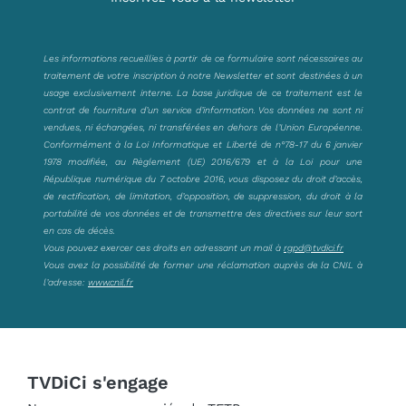
Les informations recueillies à partir de ce formulaire sont nécessaires au
traitement de votre inscription à notre Newsletter et sont destinées à un
usage exclusivement interne. La base juridique de ce traitement est le
contrat de fourniture d’un service d’information. Vos données ne sont ni
vendues, ni échangées, ni transférées en dehors de l’Union Européenne.
Conformément à la Loi Informatique et Liberté de n°78-17 du 6 janvier
1978 modifiée, au Règlement (UE) 2016/679 et à la Loi pour une
République numérique du 7 octobre 2016, vous disposez du droit d’accès,
de rectification, de limitation, d’opposition, de suppression, du droit à la
portabilité de vos données et de transmettre des directives sur leur sort
en cas de décès.
Vous pouvez exercer ces droits en adressant un mail à
rgpd@tvdici.fr
Vous avez la possibilité de former une réclamation auprès de la CNIL à
l’adresse:
www.cnil.fr
TVDiCi s'engage