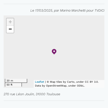
Le 17/03/2025, par Marina Marchetti pour TVDiCi
+
−
20 m
Leaflet
| © Map tiles by Carto, under CC BY 3.0.
50 ft
Data by OpenStreetMap, under ODbL.
270 rue Léon Joulin, 31000 Toulouse