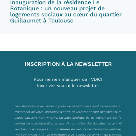
Inauguration de la résidence Le
Botanique : un nouveau projet de
logements sociaux au cœur du quartier
Guillaumet à Toulouse
INSCRIPTION À LA NEWSLETTER
Pour ne rien manquer de TVDICI
Inscrivez-vous à la newsletter
Les informations recueillies à partir de ce formulaire sont nécessaires au
traitement de votre inscription à notre Newsletter et sont destinées à un
usage exclusivement interne. La base juridique de ce traitement est le
contrat de fourniture d’un service d’information. Vos données ne sont ni
vendues, ni échangées, ni transférées en dehors de l’Union Européenne.
Conformément à la Loi Informatique et Liberté de n°78-17 du 6 janvier