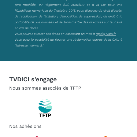
1978 modifiée, au Règlement (UE) 2016/679 et à la Loi pour une
République numérique du 7 octobre 2016, vous disposez du droit d’accès,
de rectification, de limitation, d’opposition, de suppression, du droit à la
portabilité de vos données et de transmettre des directives sur leur sort
en cas de décès.
Vous pouvez exercer ces droits en adressant un mail à
rgpd@tvdici.fr
Vous avez la possibilité de former une réclamation auprès de la CNIL à
l’adresse:
www.cnil.fr
TVDiCi s'engage
Nous sommes associés de TFTP
Nos adhésions