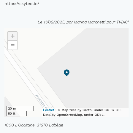
https://skyted.io/
Le 11/06/2025, par Marina Marchetti pour TVDiCi
+
−
20 m
Leaflet
| © Map tiles by Carto, under CC BY 3.0.
50 ft
Data by OpenStreetMap, under ODbL.
1000 L'Occitane, 31670 Labège