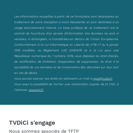
Les informations recueillies à partir de ce formulaire sont nécessaires au
traitement de votre inscription à notre Newsletter et sont destinées à un
usage exclusivement interne. La base juridique de ce traitement est le
contrat de fourniture d’un service d’information. Vos données ne sont ni
vendues, ni échangées, ni transférées en dehors de l’Union Européenne.
Conformément à la Loi Informatique et Liberté de n°78-17 du 6 janvier
1978 modifiée, au Règlement (UE) 2016/679 et à la Loi pour une
République numérique du 7 octobre 2016, vous disposez du droit d’accès,
de rectification, de limitation, d’opposition, de suppression, du droit à la
portabilité de vos données et de transmettre des directives sur leur sort
en cas de décès.
Vous pouvez exercer ces droits en adressant un mail à
rgpd@tvdici.fr
Vous avez la possibilité de former une réclamation auprès de la CNIL à
l’adresse:
www.cnil.fr
TVDiCi s'engage
Nous sommes associés de TFTP