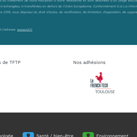
es au traitement de votre inscription à notre Newsletter et sont destinées à un usage exclu
, ni échangées, ni transférées en dehors de l’Union Européenne. Conformément à la Loi Infor
2016, vous disposez du droit d’accès, de rectification, de limitation, d’opposition, de suppr
à l’adresse:
www.cnil.fr
s de TFTP
Nos adhésions
ologie
Santé / bien-être
Environnement