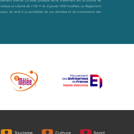
sivement interne. La base juridique de ce traitement est le contrat de
matique et Liberté de n°78-17 du 6 janvier 1978 modifiée, au Règlement
ession, du droit à la portabilité de vos données et de transmettre des
Tourisme
Culture
Sport