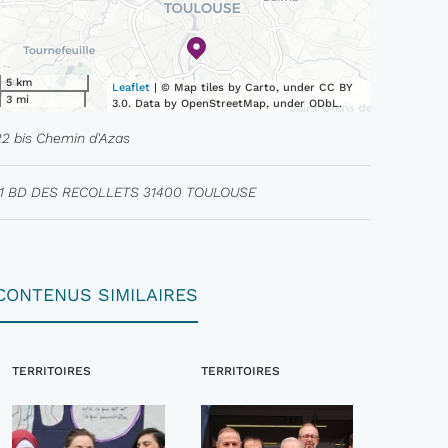
5 km
Leaflet
| © Map tiles by Carto, under CC BY
3 mi
3.0. Data by OpenStreetMap, under ODbL.
22 bis Chemin d'Azas
11 BD DES RECOLLETS 31400 TOULOUSE
CONTENUS SIMILAIRES
TERRITOIRES
TERRITOIRES