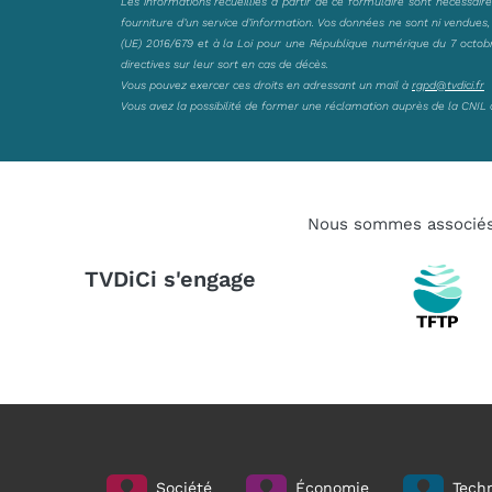
Les informations recueillies à partir de ce formulaire sont nécessair
fourniture d’un service d’information. Vos données ne sont ni vendues
(UE) 2016/679 et à la Loi pour une République numérique du 7 octobre 
directives sur leur sort en cas de décès.
Vous pouvez exercer ces droits en adressant un mail à
rgpd@tvdici.fr
Vous avez la possibilité de former une réclamation auprès de la CNIL 
Nous sommes associé
TVDiCi s'engage
Société
Économie
Techn