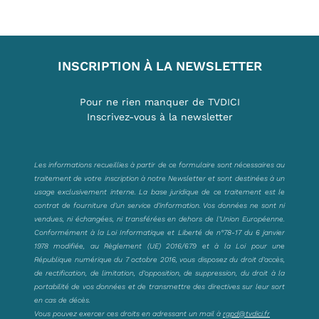
INSCRIPTION À LA NEWSLETTER
Pour ne rien manquer de TVDICI
Inscrivez-vous à la newsletter
Les informations recueillies à partir de ce formulaire sont nécessaires au
traitement de votre inscription à notre Newsletter et sont destinées à un
usage exclusivement interne. La base juridique de ce traitement est le
contrat de fourniture d’un service d’information. Vos données ne sont ni
vendues, ni échangées, ni transférées en dehors de l’Union Européenne.
Conformément à la Loi Informatique et Liberté de n°78-17 du 6 janvier
1978 modifiée, au Règlement (UE) 2016/679 et à la Loi pour une
République numérique du 7 octobre 2016, vous disposez du droit d’accès,
de rectification, de limitation, d’opposition, de suppression, du droit à la
portabilité de vos données et de transmettre des directives sur leur sort
en cas de décès.
Vous pouvez exercer ces droits en adressant un mail à
rgpd@tvdici.fr