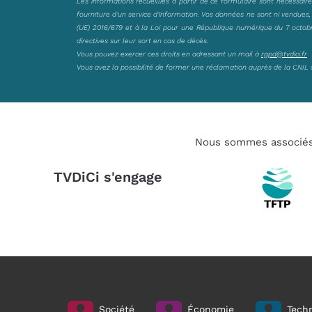
Les informations recueillies à partir de ce formulaire sont nécessair
fourniture d’un service d’information. Vos données ne sont ni vendues
(UE) 2016/679 et à la Loi pour une République numérique du 7 octobre 
directives sur leur sort en cas de décès.
Vous pouvez exercer ces droits en adressant un mail à
rgpd@tvdici.fr
Vous avez la possibilité de former une réclamation auprès de la CNIL 
Nous sommes associé
TVDiCi s'engage
Société
Économie
Techn