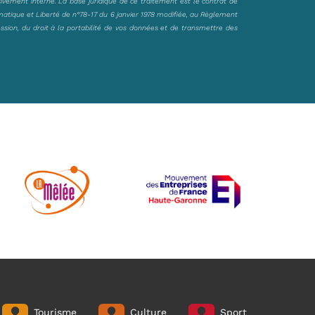
sivement interne. La base juridique de ce traitement est le contrat de
matique et Liberté de n°78-17 du 6 janvier 1978 modifiée, au Règlement
ession, du droit à la portabilité de vos données et de transmettre des
Tourisme
Culture
Sport