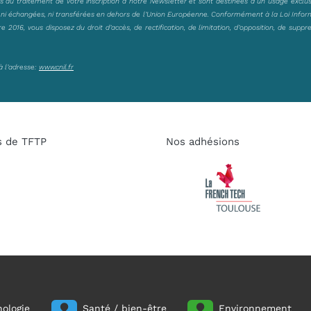
es au traitement de votre inscription à notre Newsletter et sont destinées à un usage exclu
, ni échangées, ni transférées en dehors de l’Union Européenne. Conformément à la Loi Infor
2016, vous disposez du droit d’accès, de rectification, de limitation, d’opposition, de suppr
à l’adresse:
www.cnil.fr
s de TFTP
Nos adhésions
ologie
Santé / bien-être
Environnement