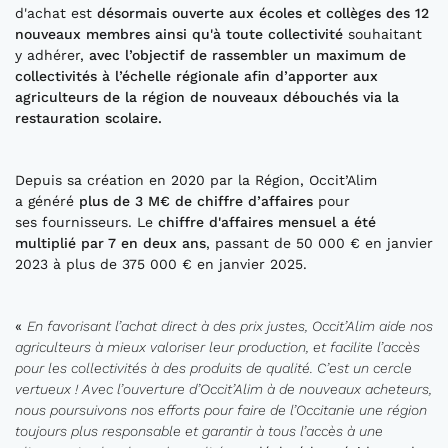
d'achat est
désormais ouverte aux écoles et collèges des
12
nouveaux
membres ainsi qu'à toute collectivité
souhaitant
y adhérer,
avec
l’objectif
de rassembler un maximum de
collectivités à l’échelle régionale afin d’apporter aux
agriculteurs de la région de nouveaux débouchés via la
restauration scolaire
.
Depuis sa création en 2020 par la Région, Occit’Alim
a généré
plus de
3
M
€ de chiffre d’affaires
pour
ses fournisseurs. Le
chiffre d'affaires mensuel a
été
multiplié par 7 en deux ans
, passant de 50 000 € en janvier
2023 à plus de 375 000 € en janvier 2025.
«
En favorisant l’achat direct à des prix justes,
Occit’Alim
aide nos
agriculteurs à mieux valoriser leur production
, et facilite l’accès
pour les collectivités à des produits de qualité
. C’est un cercle
vertueux !
Avec l’ouverture d’
Occit’Alim
à de nouveaux acheteurs,
nous
poursuiv
ons
nos efforts pour faire de l’Occitanie une région
toujours plus responsable et garantir à tous l’accès à une