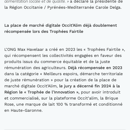
alimentation locale et de qualité.
»
a déclaré la présidente de
la Région Occitanie / Pyrénées-Mediterranée Carole Delga.
La
place de marché digitale
Occit’Alim
déjà
doublement
récompensée
lors des Trophées
Fairtile
L’ONG Max Havelaar a créé en 2023 les « Trophées Fairtile »,
qui récompensent les collectivités engagées en faveur des
produits issus du commerce équitable et de la juste
rémunération des agriculteurs.
Déjà récompensée
en 2023
dans la catégorie « Meilleurs espoirs, démarche territoriale
de juste rémunération » pour la création de la place de
marché digitale Occit’Alim,
le jury a décerné
fin 2024
à la
Région le « Trophée de l’Innovation »,
pour avoir introduit
et commercialisé, sur la plateforme Occit’alim, la Brique
Rose, une marque de lait 100 % transformé et conditionné
en Haute-Garonne.