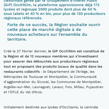
Désormais gérée par
le
Groupement d'Intérêt Public
(GIP)
Occit’Alim
, la plateforme
approvisionne déjà 172
lycées et regroupe 2000 produits dont
plus de 50 %
sous labels et 40 % en bio, pour plus de 130 producteurs
régionaux référencés
.
Forte
de ce succès
, la Région souhaite ouvrir
cette place de marché digitale
à de
nouveaux acheteurs sur l’ensemble du
territoire.
Créé le 27 février dernier,
le GIP
Occit’Alim
est constitué de
la Région e
t
de 12 nouveaux membres
qui s’investissent
pour
assurer
des débouchés aux producteurs
régionaux
tout en proposant des produits locaux de qualité dans les
restaurants collectifs
: le Département de l’Ariège, les
Métropoles de Toulouse et Montpellier, la Communauté
d’agglomération du Sicoval, les Communes de Montpellier,
Argelès-sur-Mer, Launaguet, Lavaur, Foix, Millau, Pujaudran
et l’EPLE du Val d’Aros.
Initialement destinée aux lycées d'Occitanie, la centrale