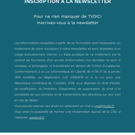
INSCRIPTION À LA NEWSLETTER
Pour ne rien manquer de TVDICI
Inscrivez-vous à la newsletter
Les informations recueillies à partir de ce formulaire sont nécessaires au
traitement de votre inscription à notre Newsletter et sont destinées à un
usage exclusivement interne. La base juridique de ce traitement est le
contrat de fourniture d’un service d’information. Vos données ne sont ni
vendues, ni échangées, ni transférées en dehors de l’Union Européenne.
Conformément à la Loi Informatique et Liberté de n°78-17 du 6 janvier
1978 modifiée, au Règlement (UE) 2016/679 et à la Loi pour une
République numérique du 7 octobre 2016, vous disposez du droit d’accès,
de rectification, de limitation, d’opposition, de suppression, du droit à la
portabilité de vos données et de transmettre des directives sur leur sort
en cas de décès.
Vous pouvez exercer ces droits en adressant un mail à
rgpd@tvdici.fr
Vous avez la possibilité de former une réclamation auprès de la CNIL à
l’adresse:
www.cnil.fr