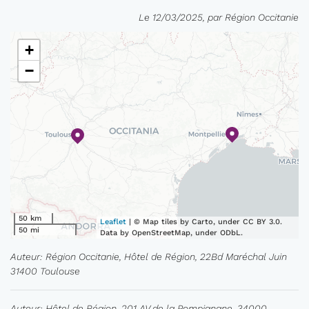
Le 12/03/2025, par Région Occitanie
+
−
50 km
Leaflet
| © Map tiles by Carto, under CC BY 3.0.
50 mi
Data by OpenStreetMap, under ODbL.
Auteur: Région Occitanie, Hôtel de Région, 22Bd Maréchal Juin
31400 Toulouse
Auteur: Hôtel de Région, 201 AV de la Pompignane, 34000