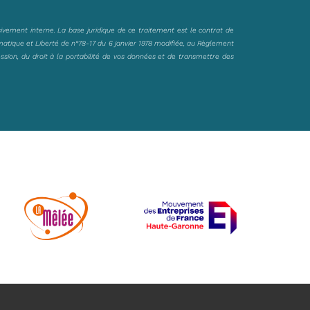
sivement interne. La base juridique de ce traitement est le contrat de
matique et Liberté de n°78-17 du 6 janvier 1978 modifiée, au Règlement
ession, du droit à la portabilité de vos données et de transmettre des