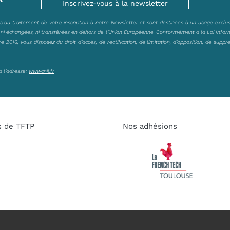
Inscrivez-vous à la newsletter
es au traitement de votre inscription à notre Newsletter et sont destinées à un usage exclu
, ni échangées, ni transférées en dehors de l’Union Européenne. Conformément à la Loi Infor
2016, vous disposez du droit d’accès, de rectification, de limitation, d’opposition, de suppr
à l’adresse:
www.cnil.fr
s de TFTP
Nos adhésions