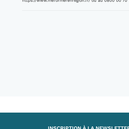
https://www.meformerenregion.fr/ ou au 0800 00 70 7
INSCRIPTION À LA NEWSLETTE