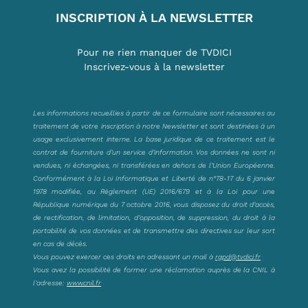
INSCRIPTION À LA NEWSLETTER
Pour ne rien manquer de TVDICI
Inscrivez-vous à la newsletter
Les informations recueillies à partir de ce formulaire sont nécessaires au
traitement de votre inscription à notre Newsletter et sont destinées à un
usage exclusivement interne. La base juridique de ce traitement est le
contrat de fourniture d’un service d’information. Vos données ne sont ni
vendues, ni échangées, ni transférées en dehors de l’Union Européenne.
Conformément à la Loi Informatique et Liberté de n°78-17 du 6 janvier
1978 modifiée, au Règlement (UE) 2016/679 et à la Loi pour une
République numérique du 7 octobre 2016, vous disposez du droit d’accès,
de rectification, de limitation, d’opposition, de suppression, du droit à la
portabilité de vos données et de transmettre des directives sur leur sort
en cas de décès.
Vous pouvez exercer ces droits en adressant un mail à
rgpd@tvdici.fr
Vous avez la possibilité de former une réclamation auprès de la CNIL à
l’adresse:
www.cnil.fr