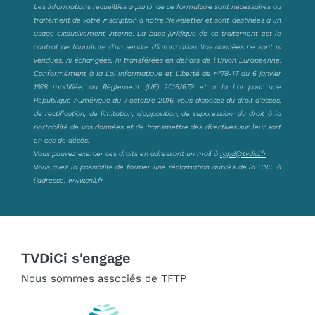
Les informations recueillies à partir de ce formulaire sont nécessaires au
traitement de votre inscription à notre Newsletter et sont destinées à un
usage exclusivement interne. La base juridique de ce traitement est le
contrat de fourniture d’un service d’information. Vos données ne sont ni
vendues, ni échangées, ni transférées en dehors de l’Union Européenne.
Conformément à la Loi Informatique et Liberté de n°78-17 du 6 janvier
1978 modifiée, au Règlement (UE) 2016/679 et à la Loi pour une
République numérique du 7 octobre 2016, vous disposez du droit d’accès,
de rectification, de limitation, d’opposition, de suppression, du droit à la
portabilité de vos données et de transmettre des directives sur leur sort
en cas de décès.
Vous pouvez exercer ces droits en adressant un mail à
rgpd@tvdici.fr
Vous avez la possibilité de former une réclamation auprès de la CNIL à
l’adresse:
www.cnil.fr
TVDiCi s'engage
Nous sommes associés de TFTP