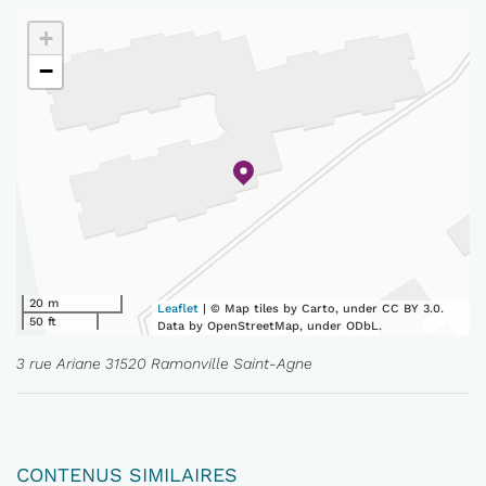
+
−
20 m
Leaflet
| © Map tiles by Carto, under CC BY 3.0.
50 ft
Data by OpenStreetMap, under ODbL.
3 rue Ariane 31520 Ramonville Saint-Agne
CONTENUS SIMILAIRES