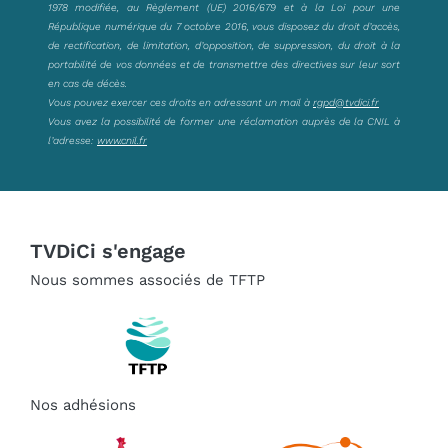
1978 modifiée, au Règlement (UE) 2016/679 et à la Loi pour une
République numérique du 7 octobre 2016, vous disposez du droit d’accès,
de rectification, de limitation, d’opposition, de suppression, du droit à la
portabilité de vos données et de transmettre des directives sur leur sort
en cas de décès.
Vous pouvez exercer ces droits en adressant un mail à
rgpd@tvdici.fr
Vous avez la possibilité de former une réclamation auprès de la CNIL à
l’adresse:
www.cnil.fr
TVDiCi s'engage
Nous sommes associés de TFTP
Nos adhésions