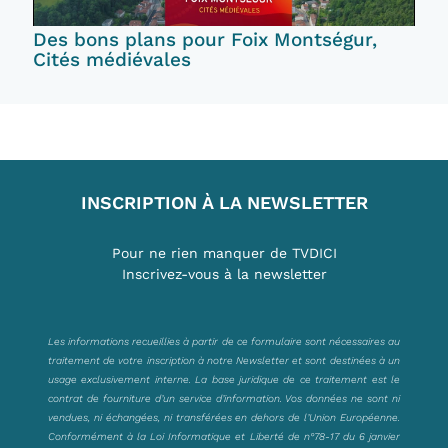
Des bons plans pour Foix Montségur,
Cités médiévales
INSCRIPTION À LA NEWSLETTER
Pour ne rien manquer de TVDICI
Inscrivez-vous à la newsletter
Les informations recueillies à partir de ce formulaire sont nécessaires au
traitement de votre inscription à notre Newsletter et sont destinées à un
usage exclusivement interne. La base juridique de ce traitement est le
contrat de fourniture d’un service d’information. Vos données ne sont ni
vendues, ni échangées, ni transférées en dehors de l’Union Européenne.
Conformément à la Loi Informatique et Liberté de n°78-17 du 6 janvier