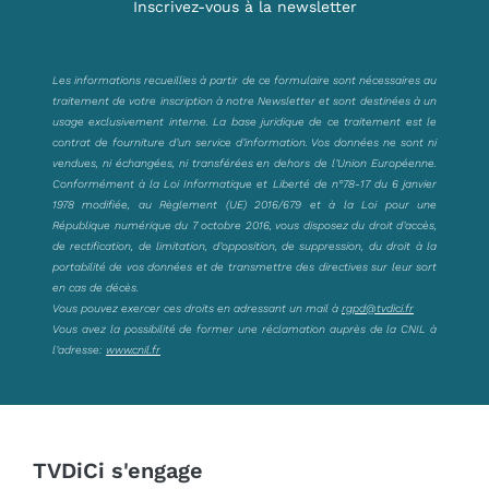
Inscrivez-vous à la newsletter
Les informations recueillies à partir de ce formulaire sont nécessaires au
traitement de votre inscription à notre Newsletter et sont destinées à un
usage exclusivement interne. La base juridique de ce traitement est le
contrat de fourniture d’un service d’information. Vos données ne sont ni
vendues, ni échangées, ni transférées en dehors de l’Union Européenne.
Conformément à la Loi Informatique et Liberté de n°78-17 du 6 janvier
1978 modifiée, au Règlement (UE) 2016/679 et à la Loi pour une
République numérique du 7 octobre 2016, vous disposez du droit d’accès,
de rectification, de limitation, d’opposition, de suppression, du droit à la
portabilité de vos données et de transmettre des directives sur leur sort
en cas de décès.
Vous pouvez exercer ces droits en adressant un mail à
rgpd@tvdici.fr
Vous avez la possibilité de former une réclamation auprès de la CNIL à
l’adresse:
www.cnil.fr
TVDiCi s'engage