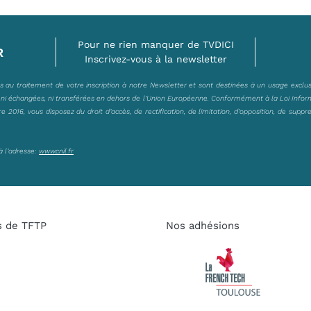
Pour ne rien manquer de TVDICI
R
Inscrivez-vous à la newsletter
es au traitement de votre inscription à notre Newsletter et sont destinées à un usage exclu
, ni échangées, ni transférées en dehors de l’Union Européenne. Conformément à la Loi Infor
2016, vous disposez du droit d’accès, de rectification, de limitation, d’opposition, de suppr
à l’adresse:
www.cnil.fr
s de TFTP
Nos adhésions