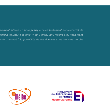
sivement interne. La base juridique de ce traitement est le contrat de
matique et Liberté de n°78-17 du 6 janvier 1978 modifiée, au Règlement
ession, du droit à la portabilité de vos données et de transmettre des