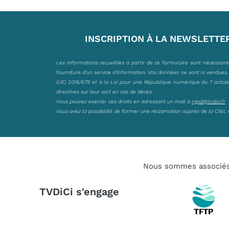
INSCRIPTION À LA NEWSLETTE
Les informations recueillies à partir de ce formulaire sont nécessair
fourniture d’un service d’information. Vos données ne sont ni vendues
(UE) 2016/679 et à la Loi pour une République numérique du 7 octobre 
directives sur leur sort en cas de décès.
Vous pouvez exercer ces droits en adressant un mail à
rgpd@tvdici.fr
Vous avez la possibilité de former une réclamation auprès de la CNIL 
Nous sommes associé
TVDiCi s'engage