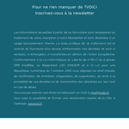
Pour ne rien manquer de TVDICI
Inscrivez-vous à la newsletter
Les informations recueillies à partir de ce formulaire sont nécessaires au
traitement de votre inscription à notre Newsletter et sont destinées à un
usage exclusivement interne. La base juridique de ce traitement est le
contrat de fourniture d’un service d’information. Vos données ne sont ni
vendues, ni échangées, ni transférées en dehors de l’Union Européenne.
Conformément à la Loi Informatique et Liberté de n°78-17 du 6 janvier
1978 modifiée, au Règlement (UE) 2016/679 et à la Loi pour une
République numérique du 7 octobre 2016, vous disposez du droit d’accès,
de rectification, de limitation, d’opposition, de suppression, du droit à la
portabilité de vos données et de transmettre des directives sur leur sort
en cas de décès.
Vous pouvez exercer ces droits en adressant un mail à
rgpd@tvdici.fr
Vous avez la possibilité de former une réclamation auprès de la CNIL à
l’adresse:
www.cnil.fr