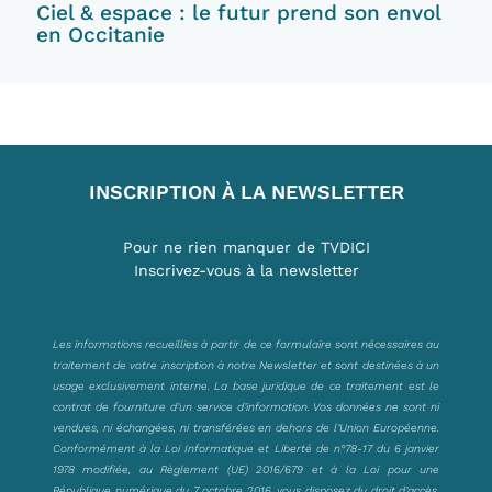
Ciel & espace : le futur prend son envol
en Occitanie
INSCRIPTION À LA NEWSLETTER
Pour ne rien manquer de TVDICI
Inscrivez-vous à la newsletter
Les informations recueillies à partir de ce formulaire sont nécessaires au
traitement de votre inscription à notre Newsletter et sont destinées à un
usage exclusivement interne. La base juridique de ce traitement est le
contrat de fourniture d’un service d’information. Vos données ne sont ni
vendues, ni échangées, ni transférées en dehors de l’Union Européenne.
Conformément à la Loi Informatique et Liberté de n°78-17 du 6 janvier
1978 modifiée, au Règlement (UE) 2016/679 et à la Loi pour une
République numérique du 7 octobre 2016, vous disposez du droit d’accès,