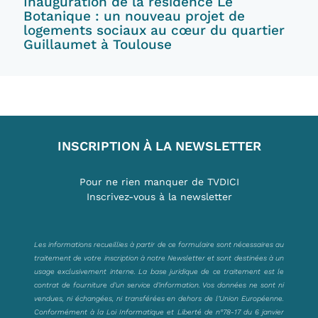
Inauguration de la résidence Le
Botanique : un nouveau projet de
logements sociaux au cœur du quartier
Guillaumet à Toulouse
INSCRIPTION À LA NEWSLETTER
Pour ne rien manquer de TVDICI
Inscrivez-vous à la newsletter
Les informations recueillies à partir de ce formulaire sont nécessaires au
traitement de votre inscription à notre Newsletter et sont destinées à un
usage exclusivement interne. La base juridique de ce traitement est le
contrat de fourniture d’un service d’information. Vos données ne sont ni
vendues, ni échangées, ni transférées en dehors de l’Union Européenne.
Conformément à la Loi Informatique et Liberté de n°78-17 du 6 janvier