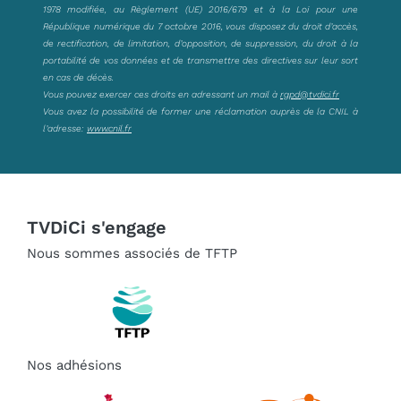
1978 modifiée, au Règlement (UE) 2016/679 et à la Loi pour une
République numérique du 7 octobre 2016, vous disposez du droit d’accès,
de rectification, de limitation, d’opposition, de suppression, du droit à la
portabilité de vos données et de transmettre des directives sur leur sort
en cas de décès.
Vous pouvez exercer ces droits en adressant un mail à
rgpd@tvdici.fr
Vous avez la possibilité de former une réclamation auprès de la CNIL à
l’adresse:
www.cnil.fr
TVDiCi s'engage
Nous sommes associés de TFTP
Nos adhésions