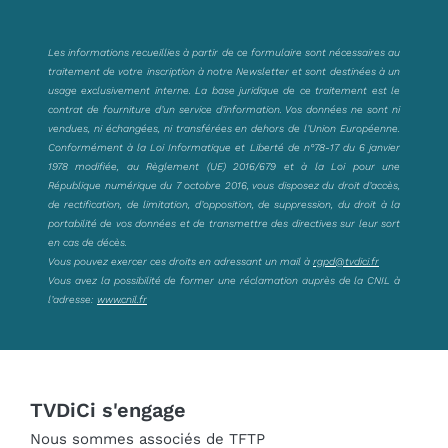
Les informations recueillies à partir de ce formulaire sont nécessaires au
traitement de votre inscription à notre Newsletter et sont destinées à un
usage exclusivement interne. La base juridique de ce traitement est le
contrat de fourniture d’un service d’information. Vos données ne sont ni
vendues, ni échangées, ni transférées en dehors de l’Union Européenne.
Conformément à la Loi Informatique et Liberté de n°78-17 du 6 janvier
1978 modifiée, au Règlement (UE) 2016/679 et à la Loi pour une
République numérique du 7 octobre 2016, vous disposez du droit d’accès,
de rectification, de limitation, d’opposition, de suppression, du droit à la
portabilité de vos données et de transmettre des directives sur leur sort
en cas de décès.
Vous pouvez exercer ces droits en adressant un mail à
rgpd@tvdici.fr
Vous avez la possibilité de former une réclamation auprès de la CNIL à
l’adresse:
www.cnil.fr
TVDiCi s'engage
Nous sommes associés de TFTP