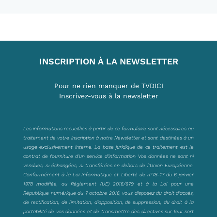
INSCRIPTION À LA NEWSLETTER
Pour ne rien manquer de TVDICI
Inscrivez-vous à la newsletter
Les informations recueillies à partir de ce formulaire sont nécessaires au
traitement de votre inscription à notre Newsletter et sont destinées à un
usage exclusivement interne. La base juridique de ce traitement est le
contrat de fourniture d’un service d’information. Vos données ne sont ni
vendues, ni échangées, ni transférées en dehors de l’Union Européenne.
Conformément à la Loi Informatique et Liberté de n°78-17 du 6 janvier
1978 modifiée, au Règlement (UE) 2016/679 et à la Loi pour une
République numérique du 7 octobre 2016, vous disposez du droit d’accès,
de rectification, de limitation, d’opposition, de suppression, du droit à la
portabilité de vos données et de transmettre des directives sur leur sort